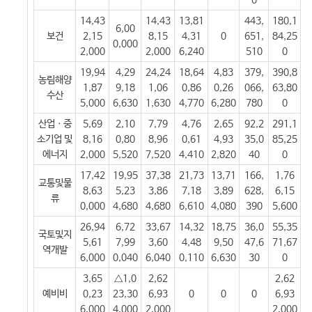
0
14,43
14,43
13,81
443,
180,1
6,00
보건
2,15
8,15
4,31
0
651,
84,25
0,000
2,000
2,000
6,240
510
0
19,94
4,29
24,24
18,64
4,83
379,
390,8
농림해양
1,87
9,18
1,06
0,86
0,26
066,
63,80
수산
5,000
6,630
1,630
4,770
6,280
780
0
산업ㆍ중
5,69
2,10
7,79
4,76
2,65
92,2
291,1
소기업 및
8,16
0,80
8,96
0,61
4,93
35,0
85,25
에너지
2,000
5,520
7,520
4,410
2,820
40
0
17,42
19,95
37,38
21,73
13,71
166,
1,76
교통및물
8,63
5,23
3,86
7,18
3,89
628,
6,15
류
0,000
4,680
4,680
6,610
4,080
390
5,600
26,94
6,72
33,67
14,32
18,75
36,0
55,35
국토및지
5,61
7,99
3,60
4,48
9,50
47,6
71,67
역개발
6,000
0,040
6,040
0,110
6,630
30
0
3,65
△1,0
2,62
2,62
예비비
0,23
23,30
6,93
0
0
0
6,93
6,000
4,000
2,000
2,000