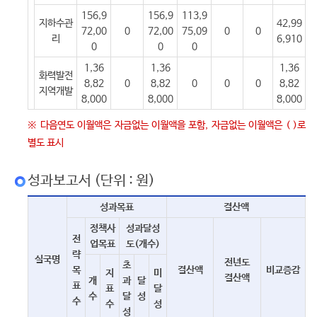
156,9
156,9
113,9
지하수관
42,99
72,00
0
72,00
75,09
0
0
리
6,910
0
0
0
1,36
1,36
1,36
화력발전
8,82
0
8,82
0
0
0
8,82
지역개발
8,000
8,000
8,000
※ 다음연도 이월액은 자금없는 이월액을 포함, 자금없는 이월액은 ( )로
별도 표시
성과보고서 (단위 : 원)
성과목표
결산액
정책사
성과달성
전
업목표
도(개수)
략
실국명
전년도
초
목
결산액
비교증감
지
미
결산액
개
과
달
표
표
달
수
달
성
수
수
성
성