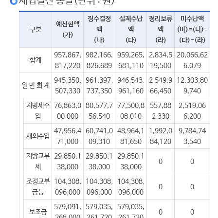
세입결산 총괄(단위 : 원)
징수결정
실제수납
정리보류
미수납액
예산현액
구분
액
액
액
(마)=(나)-
(가)
(나)
(다)
(라)
(다)-(라)
957,867,
982,166,
959,265,
2,834,5
20,066,62
합계
817,220
826,689
681,110
19,500
6,079
945,350,
961,397,
946,543,
2,549,9
12,303,80
일 반 회 계
507,330
737,350
961,160
66,450
9,740
지방세수
76,863,0
80,577,7
77,500,8
557,88
2,519,06
입
00,000
56,540
08,010
2,330
6,200
47,956,4
60,741,0
48,964,1
1,992,0
9,784,74
세외수입
71,000
09,310
81,650
84,120
3,540
지방교부
29,850,1
29,850,1
29,850,1
0
0
세
38,000
38,000
38,000
조정교부
104,308,
104,308,
104,308,
0
0
금등
096,000
096,000
096,000
579,091,
579,035,
579,035,
보조금
0
0
268,000
261,720
261,720