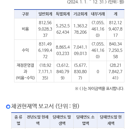
(2024. 1. 1. ～ 12. 31.) (단위 : 원)
구분
일반회계
특별회계
기금회계
내부거래
계
812,56
(7,055,
812,12
5,252,5
1,363,2
비용
9,028,3
461,16
9,407,8
62,434
78,206
37
0)
17
831,49
(7,055,
840,34
8,865,4
7,041,1
수익
6,199,4
461,16
7,250,5
03,233
09,013
72
0)
58
재정운영결
(18,92
(3,612,
(5,677,
(28,21
과
7,171,1
840,79
830,80
0
7,842,7
(비용-수익)
35)
9)
7)
41)
※ ( )는 차이금액을 표시합니다.
채권현재액 보고서 (단위 : 원)
종 류
전년도말 현재
당해연도 발
당해연도 소
당해연도말 현
별
액
생액
멸액
재액