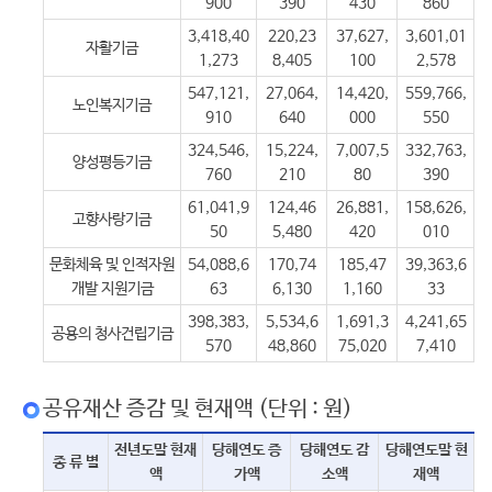
900
390
430
860
3,418,40
220,23
37,627,
3,601,01
자활기금
1,273
8,405
100
2,578
547,121,
27,064,
14,420,
559,766,
노인복지기금
910
640
000
550
324,546,
15,224,
7,007,5
332,763,
양성평등기금
760
210
80
390
61,041,9
124,46
26,881,
158,626,
고향사랑기금
50
5,480
420
010
문화체육 및 인적자원
54,088,6
170,74
185,47
39,363,6
개발 지원기금
63
6,130
1,160
33
398,383,
5,534,6
1,691,3
4,241,65
공용의 청사건립기금
570
48,860
75,020
7,410
공유재산 증감 및 현재액 (단위 : 원)
전년도말 현재
당해연도 증
당해연도 감
당해연도말 현
종 류 별
액
가액
소액
재액