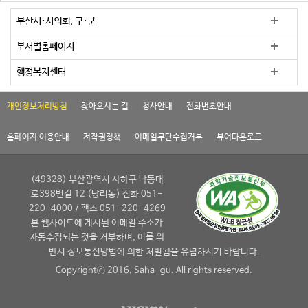
부산시·시의회, 구·군
부서별홈페이지
행정복지센터
개인정보처리방침
찾아오시는 길
청사안내
전화번호안내
홈페이지 이용안내
저작권정책
이메일무단수집거부
뷰어다운로드
(49328) 부산광역시 사하구 낙동대
로398번길 12 (당리동) 전화 051-
220-4000 / 팩스 051-220-4269
본 웹사이트에 게시된 이메일 주소가
자동수집되는 것을 거부하며, 이를 위
반시 정보통신망법에 의한 처벌됨을 유념하시기 바랍니다.
Copyrightⓒ 2016, Saha-gu. All rights reserved.