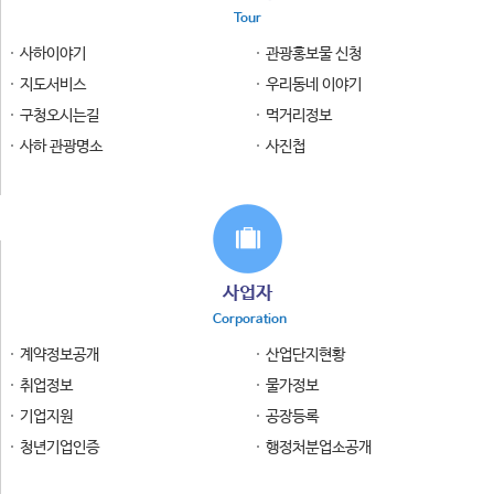
Tour
사하이야기
관광홍보물 신청
지도서비스
우리동네 이야기
구청오시는길
먹거리정보
사하 관광명소
사진첩
사업자
Corporation
계약정보공개
산업단지현황
취업정보
물가정보
기업지원
공장등록
청년기업인증
행정처분업소공개