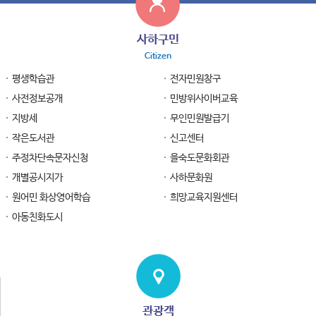
사하구민
Citizen
평생학습관
전자민원창구
사전정보공개
민방위사이버교육
지방세
무인민원발급기
작은도서관
신고센터
주정차단속문자신청
을숙도문화회관
개별공시지가
사하문화원
원어민 화상영어학습
희망교육지원센터
아동친화도시
관광객