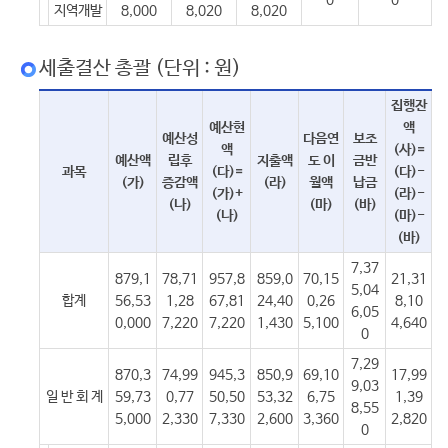
0
0
지역개발
8,000
8,020
8,020
세출결산 총괄 (단위 : 원)
집행잔
예산현
액
예산성
다음연
보조
액
(사)=
예산액
립후
지출액
도 이
금반
과목
(다)=
(다)-
(가)
증감액
(라)
월액
납금
(가)+
(라)-
(나)
(마)
(바)
(나)
(마)-
(바)
7,37
879,1
78,71
957,8
859,0
70,15
21,31
5,04
합계
56,53
1,28
67,81
24,40
0,26
8,10
6,05
0,000
7,220
7,220
1,430
5,100
4,640
0
7,29
870,3
74,99
945,3
850,9
69,10
17,99
9,03
일 반 회 계
59,73
0,77
50,50
53,32
6,75
1,39
8,55
5,000
2,330
7,330
2,600
3,360
2,820
0