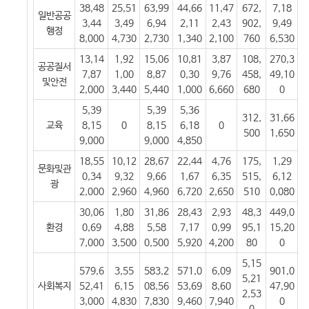
38,48
25,51
63,99
44,66
11,47
672,
7,18
일반공공
3,44
3,49
6,94
2,11
2,43
902,
9,49
행정
8,000
4,730
2,730
1,340
2,100
760
6,530
13,14
1,92
15,06
10,81
3,87
108,
270,3
공공질서
7,87
1,00
8,87
0,30
9,76
458,
49,10
및안전
2,000
3,440
5,440
1,000
6,660
680
0
5,39
5,39
5,36
312,
31,66
교육
8,15
0
8,15
6,18
0
500
1,650
9,000
9,000
4,850
18,55
10,12
28,67
22,44
4,76
175,
1,29
문화및관
0,34
9,32
9,66
1,67
6,35
515,
6,12
광
2,000
2,960
4,960
6,720
2,650
510
0,080
30,06
1,80
31,86
28,43
2,93
48,3
449,0
환경
0,69
4,88
5,58
7,17
0,99
95,1
15,20
7,000
3,500
0,500
5,920
4,200
80
0
5,15
579,6
3,55
583,2
571,0
6,09
901,0
5,21
사회복지
52,41
6,15
08,56
53,69
8,60
47,90
2,53
3,000
4,830
7,830
9,460
7,940
0