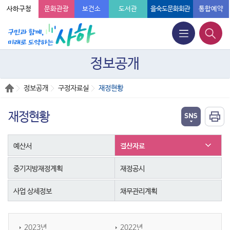
사하구청
문화관광
보건소
도서관
을숙도문화회관
통합예약
정보공개
정보공개
구정자료실
재정현황
재정현황
예산서
결산자료
중기지방재정계획
재정공시
사업 상세정보
채무관리계획
2023년
2022년