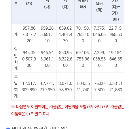
액
액
이월액
(나)-
분
(가)
납금
(나)
(다)
(라)
(다)-
(마)
(라)-
(마)
957,86
959,26
859,02
70,150,
7,375,
22,715,
계
7,817,2
5,681,1
4,401,4
265,10
046,05
968,53
20
10
30
0
0
0
일
945,35
946,54
850,95
69,106,
7,299,
19,184,
반
0,507,3
3,961,1
3,322,6
753,36
038,55
846,65
회
30
60
00
0
0
0
계
특
별
12,517,
12,721,
8,071,0
1,043,5
76,00
3,531,1
회
309,890
719,950
78,830
11,740
7,500
21,880
계
※ 다음연도 이월액에는 자금없는 이월액을 포함하지 아니하고, 자금없는
이월액은 ( )로 별도 표시