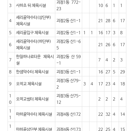
괴정1동 772-
3
사하초 뒤 체육시설
10
6
1
1
23
세리골약수터(상단부)
4
괴정2동 산1-1
21
28
6
17
체육시설
5
세리골입구 체육시설
괴정2동 산1-1
1
1
16
17
3
8
세리골약수터(하단부)
괴정2동 산1-6
6
21
26
6
17
체육시설
5
한일하나로타운 체육시
괴정2동 산 59
7
7
4
2
3
설
-1
8
한샘약수터 체육시설
괴정3동 산1-1
16
27
5
29
괴정3동 산79-
9
오작교 체육시설
3
4
17
23
4
18
2
1
괴정3동 산75-
오작교쉼터 체육시설
2
2
2
4
0
12
1
마하골약수터 체육시설
괴정4동 산172
22
32
4
14
1
1
마하골상단부 체육시설
괴정4동 산173
22
25
4
15