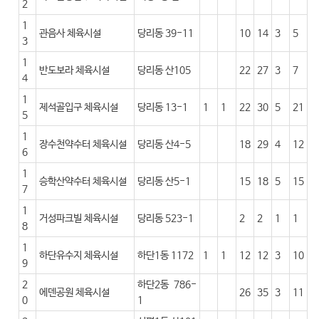
2
1
관음사 체육시설
당리동 39-11
10
14
3
5
3
1
반도보라 체육시설
당리동 산105
22
27
3
7
4
1
제석골입구 체육시설
당리동 13-1
1
1
22
30
5
21
5
1
장수천약수터 체육시설
당리동 산4-5
18
29
4
12
6
1
승학산약수터 체육시설
당리동 산5-1
15
18
5
15
7
1
거성파크빌 체육시설
당리동 523-1
2
2
1
1
8
1
하단유수지 체육시설
하단1동 1172
1
1
12
12
3
10
9
2
하단2동 786-
에덴공원 체육시설
26
35
3
11
0
1