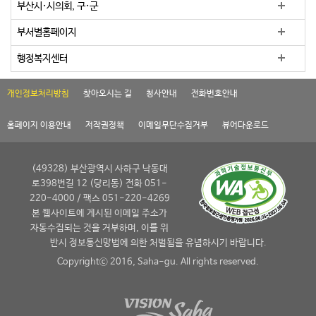
부산시·시의회, 구·군
부서별홈페이지
행정복지센터
개인정보처리방침
찾아오시는 길
청사안내
전화번호안내
홈페이지 이용안내
저작권정책
이메일무단수집거부
뷰어다운로드
(49328) 부산광역시 사하구 낙동대
로398번길 12 (당리동) 전화 051-
220-4000 / 팩스 051-220-4269
본 웹사이트에 게시된 이메일 주소가
자동수집되는 것을 거부하며, 이를 위
반시 정보통신망법에 의한 처벌됨을 유념하시기 바랍니다.
Copyrightⓒ 2016, Saha-gu. All rights reserved.