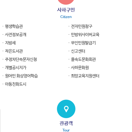
사하구민
Citizen
평생학습관
전자민원창구
사전정보공개
민방위사이버교육
지방세
무인민원발급기
작은도서관
신고센터
주정차단속문자신청
을숙도문화회관
개별공시지가
사하문화원
원어민 화상영어학습
희망교육지원센터
아동친화도시
관광객
Tour