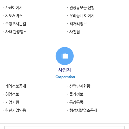
사하이야기
관광홍보물 신청
지도서비스
우리동네 이야기
구청오시는길
먹거리정보
사하 관광명소
사진첩
사업자
Corporation
계약정보공개
산업단지현황
취업정보
물가정보
기업지원
공장등록
청년기업인증
행정처분업소공개