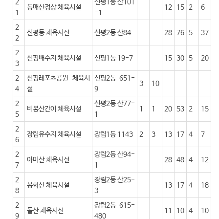
2
신평1동 산101
동매산정상 체육시설
12
15
2
6
1
-1
2
신평동 체육시설
신평2동 산84
28
76
5
37
2
2
신평배수지 체육시설
신평1동 19-7
15
30
5
20
3
2
신평레포츠공원 체육시
신평2동 651-
3
10
4
설
9
2
신평2동 산77-
비봉산간이 체육시설
1
1
20
53
2
15
5
1
2
장림유수지 체육시설
장림1동 1143
2
3
13
17
4
7
6
2
장림2동 산94-
아미산 체육시설
28
48
4
12
7
1
2
장림2동 산25-
봉화산 체육시설
13
17
4
18
8
3
2
장림2동 615-
돌산 체육시설
11
10
4
10
9
480