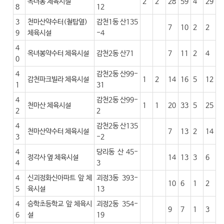
옥녀봉 체육시설
2
2
28
59
4
29
8
12
3
천마산약수터(철탑옆)
감천1동 산135
7
10
2
2
9
체육시설
-4
4
옥녀봉약수터 체육시설
감천2동 산71
7
11
2
4
0
4
감천2동 산99-
감천파크빌라 체육시설
1
2
14
16
5
12
1
31
4
감천2동 산99-
천마산 체육시설
1
1
20
33
5
25
2
2
4
감천2동 산135
천마산약수터 체육시설
7
13
2
14
3
-2
4
당리동 산 45-
정각사 옆 체육시설
14
13
3
6
4
3
4
신괴정화신아파트 앞 체
괴정3동 393-
10
6
1
2
5
육시설
13
4
승학초등학교 앞 체육시
괴정2동 354-
9
7
1
3
6
설
19