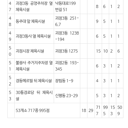
4
괴정3동 공영주차장 옆
낙동대로199
8
6
1
2
7
체육시설
번길 51
4
괴정3동 251-
동주대 앞 체육시설
9
5
1
1
8
6,7
4
괴정3동 1238
괴정3동사 옆 체육시설
6
5
1
1
9
-194
5
괴정시장 체육시설
괴정3동 1275
15
10
2
6
0
5
불광사 주거지주차장 옆
괴정2동 193-
6
3
1
2
1
체육시설
345
5
경동메르빌 뒤 체육시설
장림동 1-9
4
3
1
1
2
5
30통경로당 뒤 체육시
신평동 23-29
5
3
1
2
3
설
71
99
15
50
53개소 717종 995점
18
29
7
5
3
9