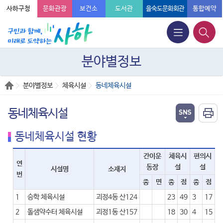
사하구청
문화관광
보건소
도서관
을숙도문화회관
통합예약
분야별정보
분야별정보
체육시설
동네체육시설
동네체육시설
동네체육시설 현황
간이운
체육시
편의시
연
동장
설
설
시설명
소재지
번
종
면
종
점
종
점
1
승학 체육시설
괴정4동 산124
23
49
3
17
2
돌샘약수터 체육시설
괴정1동 산157
18
30
4
15