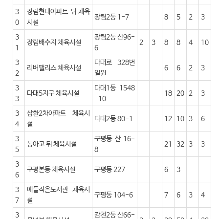
3
장림현대아파트 뒤 체육
장림2동 1-7
8
5
2
3
0
시설
3
장림2동 산96-
장림배수지 체육시설
2
3
8
8
4
10
1
6
3
다대로 328번
리버팰리스 체육시설
6
6
2
3
2
일원
3
다대1동 1548
다대5지구 체육시설
18
20
2
3
3
-10
3
삼환2차아파트 체육시
다대2동 80-1
12
10
3
6
4
설
3
구평동 산 16-
동아고 뒤 체육시설
21
32
3
3
5
8
3
구평본동 체육시설
구평동 227
6
3
6
3
예들작은도서관 체육시
구평동 104-6
7
6
3
4
7
설
3
감천2동 산66-