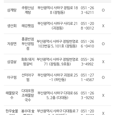
주왕산삼
부산광역시 사하구 장림로 18
051 -26
삼계탕
O
계탕
8 (장림동)
3 -6211
부산광역시 사하구 사리로 21
051 -20
생선회
해강횟집
X
(괴정동)
8 -0012
홍콩반점
부산광역시 사하구 장림번영로
051 -26
자장면
부산장림
O
103번길 5, 101호 (장림동)
6 -0410
점
화화 돼지
부산광역시 사하구 장림번영로
055- 26
삼겹살
X
왕갈비
71 (장림동, 9호동)
3-4992
선미아구
부산광역시 사하구 괴정로 25
051 -27
아구찜
O
찜
-1 (하단동)
1 -4567
다대포원
해물칼국
부산광역시 사하구 다대로 66
051 -26
조해물칼
X
수
5, 2층 (다대동)
3 -9292
국수
한우숯불
봉수대 숯
부산광역시 사하구 다대동로 7
051 -20
X