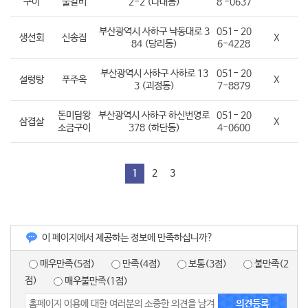
구이
불갈비
2-2 (다대동)
8 -0637
부산광역시 사하구 낙동대로 3
051- 20
생선회
신송집
X
84 (당리동)
6-4228
부산광역시 사하구 사하로 13
051- 20
설렁탕
푸주옥
X
3 (괴정동)
7-8879
돈미담왕
부산광역시 사하구 하신번영로
051- 20
삼겹살
X
소금구이
378 (하단동)
4-0600
1
2
3
이 페이지에서 제공하는 정보에 만족하십니까?
매우만족(5점)
만족(4점)
보통(3점)
불만족(2
점)
매우불만족(1점)