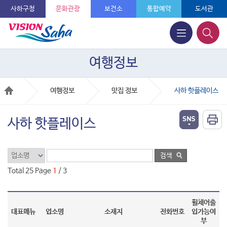
사하구청
문화관광
보건소
통합예약
도서관
여행정보
여행정보
맛집 정보
사하 핫플레이스
사하 핫플레이스
Total 25 Page
1
/ 3
휠체어출
대표메뉴
업소명
소재지
전화번호
입가능여
부