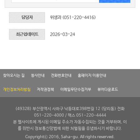
담당자
위생과 (051-220-4416)
최근업데이트
2026-03-24
찾아오시는 길
청사안내
전화번호안내
홈페이지 이용안내
개인정보처리방침
저작권정책
이메일무단수집거부
뷰어다운로드
(49328) 부산광역시 사하구 낙동대로398번길 12 (당리동) 전화
051-220-4000 / 팩스 051-220-4444
본 웹사이트에 게시된 이메일 주소가 자동수집되는 것을 거부하며, 이
를 위반시 정보통신망법에 의한 처벌됨을 유념하시기 바랍니다.
Copyrightⓒ 2016, Saha-gu. All rights reserved.