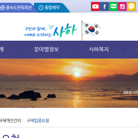
을숙도문화회관
통합예약
개
분야별정보
사하복지
규제개선건의
규제입증요청