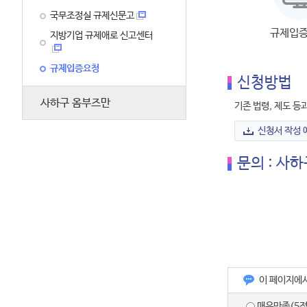
국무조정실 규제신문고
규제입증
지방기업 규제애로 신고센터
규제입증요청
신청방법
사하구 옴부즈만
기존 법령, 제도 
신청서 작성 
문의 : 사하
이 페이지에
매우만족(5점