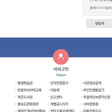
담당자
사하구민
Citizen
평생학습관
전자민원창구
사전정보공개
민방위사이버교육
지방세
무인민원발급기
작은도서관
신고센터
주정차단속문자신청
을숙도문화회관
개별공시지가
사하문화원
원어민 화상영어학습
희망교육지원센터
아동친화도시