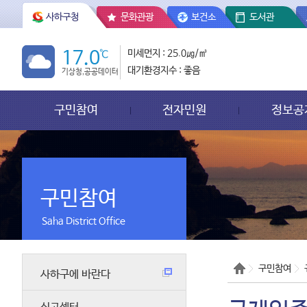
사하구청
문화관광
보건소
도서관
17.0
℃
미세먼지 : 25.0㎍/㎥
대기환경지수 : 좋음
기상청,공공데이터
구민참여
전자민원
정보공
구민참여
Saha District Office
구민참여
사하구에 바란다