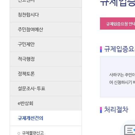
규제입
신고센터
칭찬합시다
규제입증요청 안
주민참여예산
구민제안
규제입증요
적극행정
정책토론
사하구는 주민이
어 신청하시기 
설문조사·투표
e반상회
처리절차
규제개선건의
규제불편신고