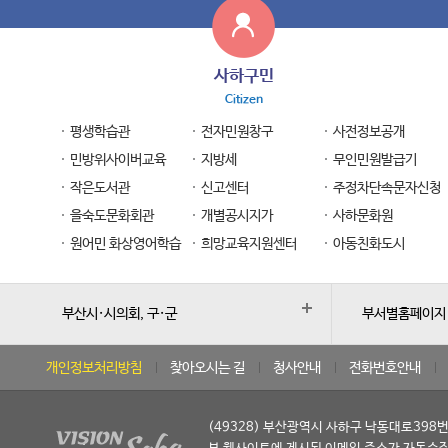
사하구민
Citizen
평생학습관
전자민원창구
사전정보공개
민방위사이버교육
지방세
무인민원발급기
작은도서관
신고센터
주정차단속문자신청
을숙도문화회관
개별공시지가
사하문화원
원어민 화상영어학습
희망교육지원센터
아동친화도시
부산시·시의회, 구·군
부서별홈페이지
개인정보처리방침
찾아오시는 길
청사안내
전화번호안내
(49328) 부산광역시 사하구 낙동대로398번길 