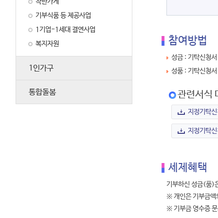
착한가게
기부식품 등 제공사업
1기업-1세대 결연사업
참여방법
복지자원
성금 : 기탁신청서
1인가구
성품 : 기탁신청서
통합돌봄
관련서식 
지정기탁신
지정기탁신
세제혜택
기부하신 성금(품)
※ 개인은 기부금액의
※ 기부금 영수증 문