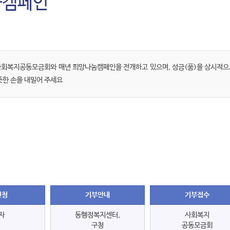
눔캠페인
회복지공동모금회와 매년 희망나눔캠페인을 전개하고 있으며, 성금(품)을 상시적으
뜻한 손을 내밀어 주세요
신청
기부안내
기부접수
자
동행정복지센터,
사회복지
구청
공동모금회