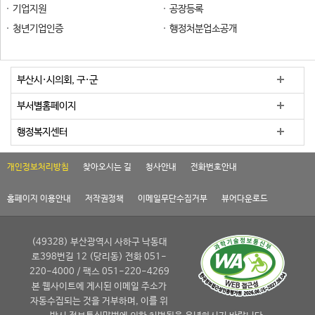
기업지원
공장등록
청년기업인증
행정처분업소공개
부산시·시의회, 구·군
부서별홈페이지
행정복지센터
개인정보처리방침
찾아오시는 길
청사안내
전화번호안내
홈페이지 이용안내
저작권정책
이메일무단수집거부
뷰어다운로드
(49328) 부산광역시 사하구 낙동대
로398번길 12 (당리동) 전화 051-
220-4000 / 팩스 051-220-4269
본 웹사이트에 게시된 이메일 주소가
자동수집되는 것을 거부하며, 이를 위