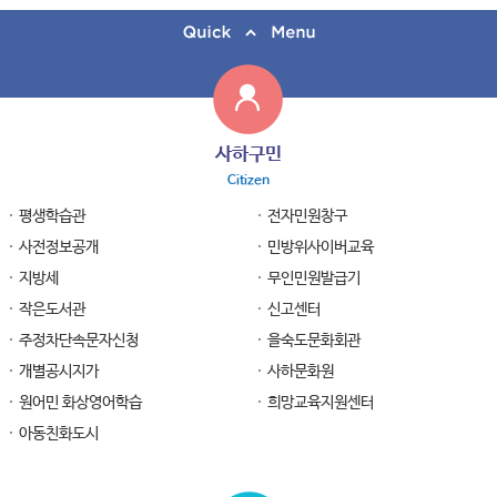
사하구민
Citizen
평생학습관
전자민원창구
사전정보공개
민방위사이버교육
지방세
무인민원발급기
작은도서관
신고센터
주정차단속문자신청
을숙도문화회관
개별공시지가
사하문화원
원어민 화상영어학습
희망교육지원센터
아동친화도시