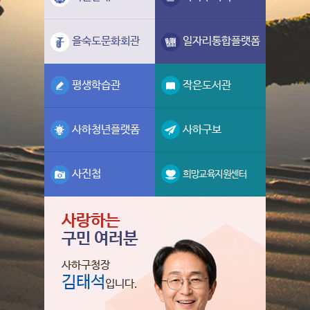
을숙도문화회관
일자리통합플랫폼
평생학습관
작은도서관
사하청년플랫폼
사하구보
사진첩
희망교육지원센터
사랑하는
구민 여러분
사하구청장
김태석
입니다.