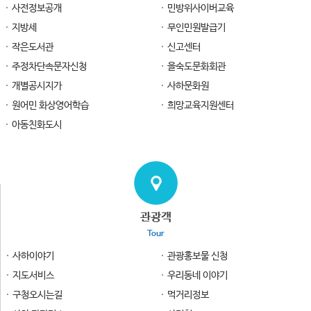
사전정보공개
민방위사이버교육
지방세
무인민원발급기
작은도서관
신고센터
주정차단속문자신청
을숙도문화회관
개별공시지가
사하문화원
원어민 화상영어학습
희망교육지원센터
아동친화도시
관광객
Tour
사하이야기
관광홍보물 신청
지도서비스
우리동네 이야기
구청오시는길
먹거리정보