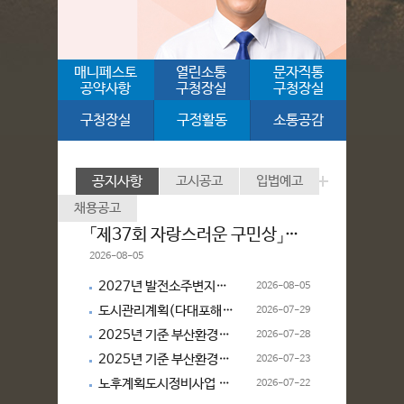
매니페스토
열린소통
문자직통
공약사항
구청장실
구청장실
구청장실
구정활동
소통공감
공지사항
고시공고
입법예고
더보기
채용공고
「제37회 자랑스러운 구민상」시상계획 알림
2026-08-05
2027년 발전소주변지역 지원사업 주민의견수렴 안내
2026-08-05
도시관리계획(다대포해변공원 조성계획) (변경)결정(안) 열람공고
2026-07-29
2025년 기준 부산환경산업조사 조사요원 최종합격자 명단 알림
2026-07-28
2025년 기준 부산환경산업조사 조사요원 합격자 알림
2026-07-23
노후계획도시정비사업 주민설명회 개최 알림
2026-07-22