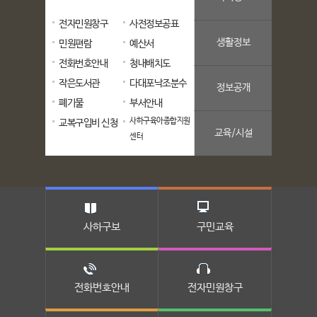
전자민원창구
사전정보공표
생활정보
민원편람
예산서
전화번호안내
청내배치도
작은도서관
다대포낙조분수
정보공개
폐기물
부서안내
사하구육아종합지원
교복구입비 신청
교육/시설
센터
사하구보
구민교육
전화번호안내
전자민원창구