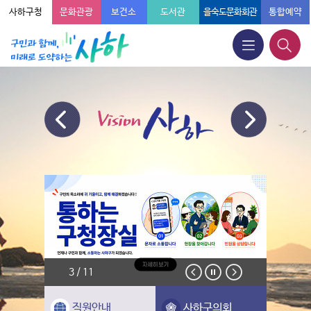
사하구청
문화관광
보건소
도서관
을숙도문화회관
통합예약
3 / 11
직원안내
사하구의회