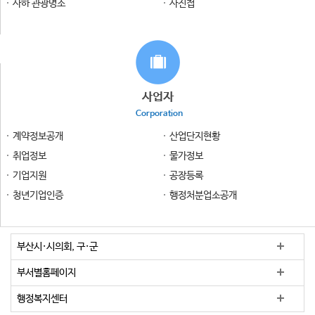
사하 관광명소
사진첩
사업자
Corporation
계약정보공개
산업단지현황
취업정보
물가정보
기업지원
공장등록
청년기업인증
행정처분업소공개
부산시·시의회, 구·군
부서별홈페이지
행정복지센터