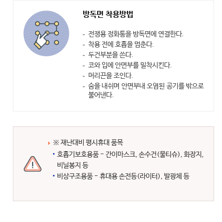
방독면 착용방법
전쟁용 정화통을 방독면에 연결한다.
착용 전에 호흡을 멈춘다.
두건부분을 쓴다.
코와 입에 안면부를 밀착시킨다.
머리끈을 조인다.
숨을 내쉬며 안면부내 오염된 공기를 밖으로
불어낸다.
※ 재난대비 평시휴대 품목
호흡기보호용품 - 간이마스크, 손수건(물티슈), 화장지,
비닐봉지 등
비상구조용품 - 휴대용 손전등(라이터), 발광체 등