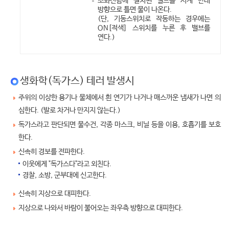
소화전함에 설치된 밸브를 시계 반대
방향으로 틀면 물이 나온다.
(단, 기동스위치로 작동하는 경우에는
ON[적색] 스위치를 누른 후 밸브를
연다.)
생화학(독가스) 테러 발생시
주위의 이상한 용기나 물체에서 흰 연기가 나거나 매스꺼운 냄새가 나면 의
심한다. (발로 차거나 만지지 않는다.)
독가스라고 판단되면 물수건, 각종 마스크, 비닐 등을 이용, 호흡기를 보호
한다.
신속히 경보를 전파한다.
이웃에게 "독가스다"라고 외친다.
경찰, 소방, 군부대에 신고한다.
신속히 지상으로 대피한다.
지상으로 나와서 바람이 불어오는 좌우측 방향으로 대피한다.