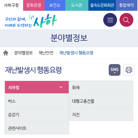
사하구청
문화관광
보건소
도서관
을숙도문화회관
통합예약
분야별정보
분야별정보
재난안전
재난발생시 행동요령
재난발생시 행동요령
지하철
화재
버스
대형고층건물
승강기
지진
관련사이트