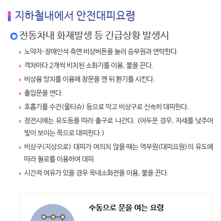
지하철내에서 안전대피요령
전동차내 화재발생 등 긴급상황 발생시
노약자·장애인석 측면 비상버튼을 눌러 승무원과 연락한다.
객차마다 2개씩 비치된 소화기를 이용, 불을 끈다.
비상용 망치를 이용해 창문을 깬 뒤 환기를 시킨다.
출입문을 연다.
호흡기를 수건(물티슈) 등으로 막고 비상구로 신속히 대피한다.
정전시에는 유도등을 따라 출구로 나간다. (어두운 경우, 자세를 낮추어
빛이 보이는 쪽으로 대피한다.)
비상구(지상으로) 대피가 여의치 않을 때는 역무원(대피요원)의 유도에
따라 철로를 이용하여 대피
시간적 여유가 있을 경우 옥내소화전을 이용, 불을 끈다.
수동으로 문을 여는 요령