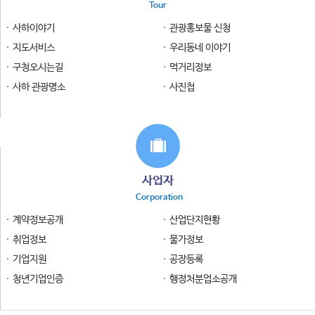
Tour
사하이야기
관광홍보물 신청
지도서비스
우리동네 이야기
구청오시는길
먹거리정보
사하 관광명소
사진첩
사업자
Corporation
계약정보공개
산업단지현황
취업정보
물가정보
기업지원
공장등록
청년기업인증
행정처분업소공개