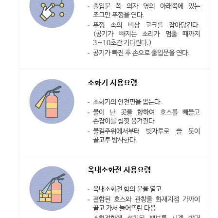
출입문 쪽 의자 옆의 아래쪽에 있는
조그만 뚜껑을 연다.
뚜껑 속의 비상 코크를 잡아당긴다.
(공기가 빠지는 소리가 멈출 때까지
3∼10초간 기다린다.)
공기가 빠진 후 손으로 출입문을 연다.
소화기 사용요령
소화기의 안전핀을 뽑는다.
불이 난 곳을 향하여 호스를 빼들고
손잡이를 힘껏 움켜쥔다.
불길주위에서부터 빗자루로 쓸 듯이
골고루 방사한다.
옥내소화전 사용요령
옥내소화전 함의 문을 열고
결합된 호스와 관창을 화재지점 가까이
끌고 가서 늘어뜨린 다음