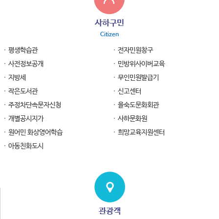
사하구민
Citizen
평생학습관
전자민원창구
사전정보공개
민방위사이버교육
지방세
무인민원발급기
작은도서관
신고센터
주정차단속문자신청
을숙도문화회관
개별공시지가
사하문화원
원어민 화상영어학습
희망교육지원센터
아동친화도시
관광객