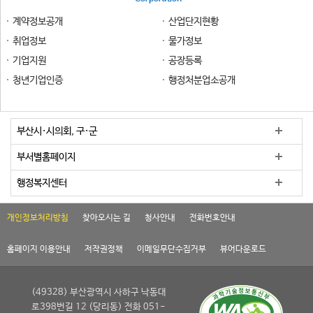
계약정보공개
산업단지현황
취업정보
물가정보
기업지원
공장등록
청년기업인증
행정처분업소공개
부산시·시의회, 구·군
부서별홈페이지
행정복지센터
개인정보처리방침
찾아오시는 길
청사안내
전화번호안내
홈페이지 이용안내
저작권정책
이메일무단수집거부
뷰어다운로드
(49328) 부산광역시 사하구 낙동대
로398번길 12 (당리동) 전화 051-