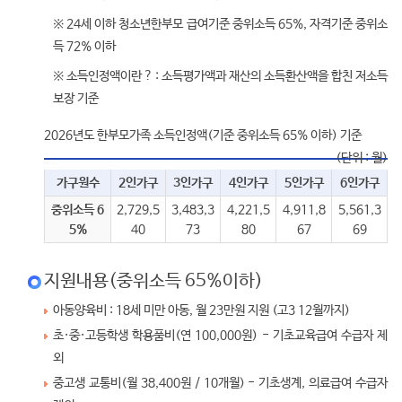
※ 24세 이하 청소년한부모 급여기준 중위소득 65%, 자격기준 중위소
득 72% 이하
※ 소득인정액이란 ? : 소득평가액과 재산의 소득환산액을 합친 저소득
보장 기준
2026년도 한부모가족 소득인정액(기준 중위소득 65% 이하) 기준
(단위 : 월)
가구원수
2인가구
3인가구
4인가구
5인가구
6인가구
중위소득 6
2,729,5
3,483,3
4,221,5
4,911,8
5,561,3
5%
40
73
80
67
69
지원내용(중위소득 65%이하)
아동양육비 : 18세 미만 아동, 월 23만원 지원 (고3 12월까지)
초·중·고등학생 학용품비(연 100,000원) - 기초교육급여 수급자 제
외
중고생 교통비(월 38,400원 / 10개월) - 기초생계, 의료급여 수급자