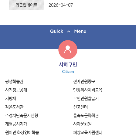
최근업데이트
2026-04-07
사하구민
Citizen
평생학습관
전자민원창구
사전정보공개
민방위사이버교육
지방세
무인민원발급기
작은도서관
신고센터
주정차단속문자신청
을숙도문화회관
개별공시지가
사하문화원
원어민 화상영어학습
희망교육지원센터