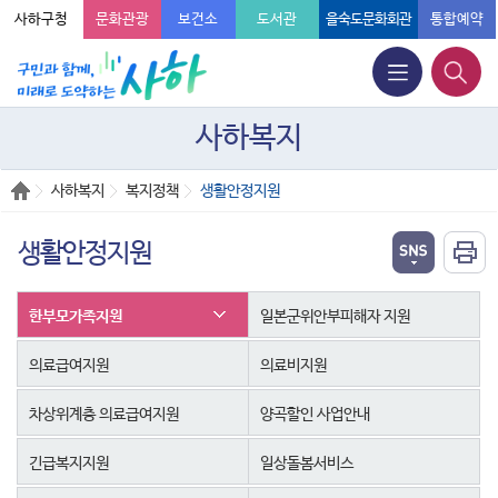
사하구청
문화관광
보건소
도서관
을숙도문화회관
통합예약
사하복지
사하복지
복지정책
생활안정지원
생활안정지원
한부모가족지원
일본군위안부피해자 지원
의료급여지원
의료비지원
차상위계층 의료급여지원
양곡할인 사업안내
긴급복지지원
일상돌봄서비스