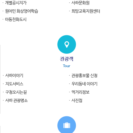
개별공시지가
사하문화원
원어민 화상영어학습
희망교육지원센터
아동친화도시
관광객
Tour
사하이야기
관광홍보물 신청
지도서비스
우리동네 이야기
구청오시는길
먹거리정보
사하 관광명소
사진첩