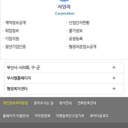
사업자
Corporation
계약정보공개
산업단지현황
취업정보
물가정보
기업지원
공장등록
청년기업인증
행정처분업소공개
부산시·시의회, 구·군
부서별홈페이지
행정복지센터
개인정보처리방침
찾아오시는 길
청사안내
전화번호안내
홈페이지 이용안내
저작권정책
이메일무단수집거부
뷰어다운로드