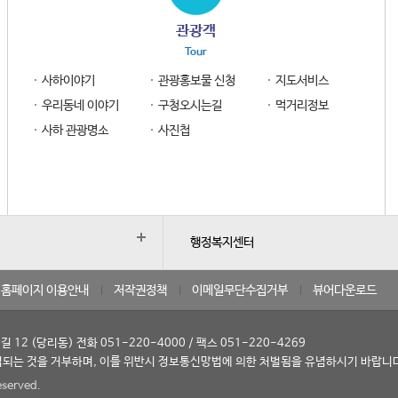
관광객
Tour
사하이야기
관광홍보물 신청
지도서비스
우리동네 이야기
구청오시는길
먹거리정보
사하 관광명소
사진첩
행정복지센터
홈페이지 이용안내
저작권정책
이메일무단수집거부
뷰어다운로드
12 (당리동) 전화 051-220-4000 / 팩스 051-220-4269
되는 것을 거부하며, 이를 위반시 정보통신망법에 의한 처벌됨을 유념하시기 바랍니
eserved.