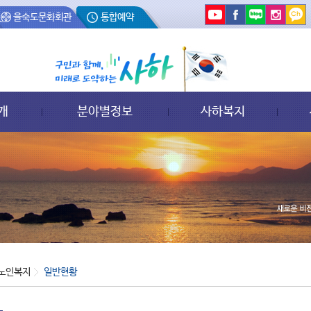
을숙도문화회관
통합예약
개
분야별정보
사하복지
노인복지
일반현황