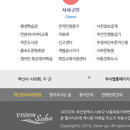
사하구민
Citizen
평생학습관
전자민원창구
사전정보공개
민방위사이버교육
지방세
무인민원발급기
작은도서관
신고센터
주정차단속문자신청
을숙도문화회관
개별공시지가
사하문화원
원어민 화상영어학습
희망교육지원센터
아동친화도시
부산시·시의회, 구·군
부서별홈페이지
개인정보처리방침
찾아오시는 길
청사안내
전화번호안내
(49328) 부산광역시 사하구 낙동대로398번길 
본 웹사이트에 게시된 이메일 주소가 자동수집
Copyrightⓒ 2016, Saha-gu. All rights r