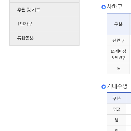
사하구
후원 및 기부
1인가구
구 분
통합돌봄
전 인 구
65세이상
노인인구
%
기대수명
구 분
평균
남