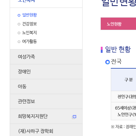
일반현
노인복지
일반현황
건강정보
노인현황
노인복지
여가활동
일반 현황
여성가족
전국
장애인
구 분
아동
전인구(천
관련정보
65세이상(천
노인인구(
희망복지지원단
※ 자료 : 장래인
(재)사하구 장학회