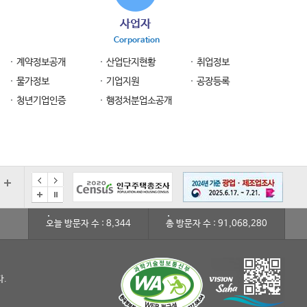
사업자
Corporation
계약정보공개
산업단지현황
취업정보
물가정보
기업지원
공장등록
청년기업인증
행정처분업소공개
오늘 방문자 수 : 8,344
총 방문자 수 : 91,068,280
다.