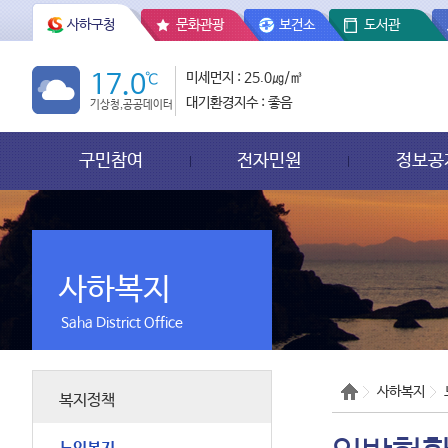
사하구청
문화관광
보건소
도서관
17.0
℃
미세먼지 : 25.0㎍/㎥
대기환경지수 : 좋음
기상청,공공데이터
구민참여
전자민원
정보공
사하복지
Saha District Office
사하복지
복지정책