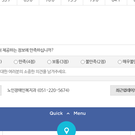
53.7
65.6
70.0
75.5
79.6
84.1
서 제공하는 정보에 만족하십니까?
)
만족(4점)
보통(3점)
불만족(2점)
매우불만
노인장애인복지과 (051-220-5674)
최근업데이