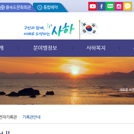
을숙도문화회관
통합예약
개
분야별정보
사하복지
전자기록관
기록관안내