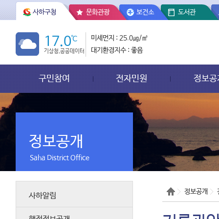
사하구청
문화관광
보건소
도서관
17.0
℃
미세먼지 : 25.0㎍/㎥
대기환경지수 : 좋음
기상청,공공데이터
구민참여
전자민원
정보공
정보공개
Saha District Office
정보공개
사하알림