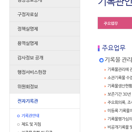
기록관
행정정보공개
구정자료실
주요업무
정책실명제
용역실명제
주요업무
감사정보 공개
기록물 관리
기록물관리에 관
행정서비스헌장
소관기록물 수집
기록물생산현황
위원회정보
보존기간 30년
전자기록관
주요회의록, 조
미등록 기록물의
기록관안내
기록물평가심의회
제도 및 지침
비공개기록물 및