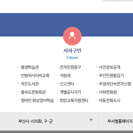
사하구민
Citizen
평생학습관
전자민원창구
사전정보공개
민방위사이버교육
지방세
무인민원발급기
작은도서관
신고센터
주정차단속문자신청
을숙도문화회관
개별공시지가
사하문화원
원어민 화상영어학습
희망교육지원센터
아동친화도시
부산시·시의회, 구·군
부서별홈페이지