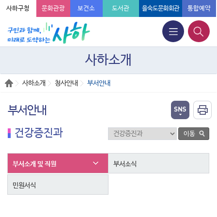
사하구청
문화관광
보건소
도서관
을숙도문화회관
통합예약
사하소개
사하소개
청사안내
부서안내
부서안내
건강증진과
부서소개 및 직원
부서소식
민원서식