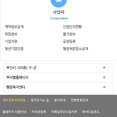
사업자
Corporation
계약정보공개
산업단지현황
취업정보
물가정보
기업지원
공장등록
청년기업인증
행정처분업소공개
부산시·시의회, 구·군
부서별홈페이지
행정복지센터
개인정보처리방침
찾아오시는 길
청사안내
전화번호안내
홈페이지 이용안내
저작권정책
이메일무단수집거부
뷰어다운로드