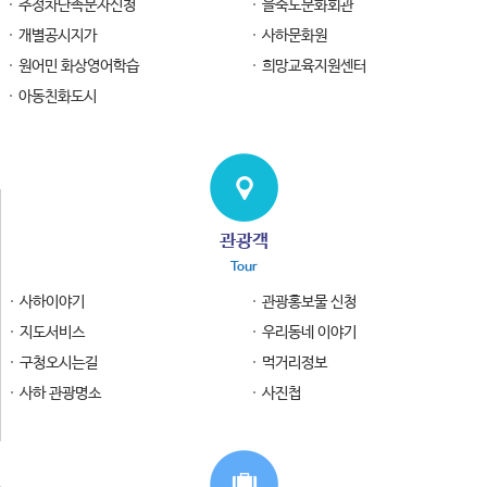
주정차단속문자신청
을숙도문화회관
개별공시지가
사하문화원
원어민 화상영어학습
희망교육지원센터
아동친화도시
관광객
Tour
사하이야기
관광홍보물 신청
지도서비스
우리동네 이야기
구청오시는길
먹거리정보
사하 관광명소
사진첩