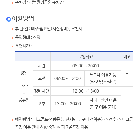
주차장 : 강변환경공원 주차장
이용방법
휴 관 일 : 매주 월요일(시설정비), 우천시
운영형태 : 직영
운영시간 :
운영시간
비고
시간
06:00⁓20:00
평일
-
누구나 이용가능
오전
06:00⁓12:00
·
(타구 및 사하구)
주말
정비시간
12:00⁓13:00
‧
-
공휴일
사하구민만 이용
오후
13:00⁓20:00
(타구 이용 불가)
예약방법 : 파크골프장 방문(부산시민 누구나 선착순) ➩ 접수 ➩ 파크골
프장 이용 안내 사항 숙지 ➩ 파크골프장 이용