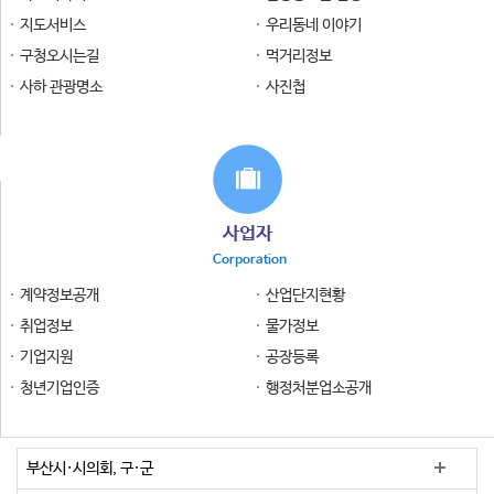
지도서비스
우리동네 이야기
구청오시는길
먹거리정보
사하 관광명소
사진첩
사업자
Corporation
계약정보공개
산업단지현황
취업정보
물가정보
기업지원
공장등록
청년기업인증
행정처분업소공개
부산시·시의회, 구·군