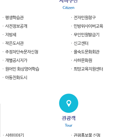
사하구민
Citizen
평생학습관
전자민원창구
사전정보공개
민방위사이버교육
지방세
무인민원발급기
작은도서관
신고센터
주정차단속문자신청
을숙도문화회관
개별공시지가
사하문화원
원어민 화상영어학습
희망교육지원센터
아동친화도시
관광객
Tour
사하이야기
관광홍보물 신청