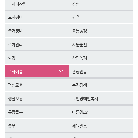
도시디자인
건설
도시정비
건축
주거정비
교통행정
주차관리
자원순환
환경
산림녹지
문화예술
관광진흥
평생교육
복지정책
생활보장
노인장애인복지
통합돌봄
아동청소년
총무
체육진흥