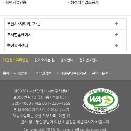
청년기업인증
행정처분업소공개
부산시·시의회, 구·군
부서별홈페이지
행정복지센터
개인정보처리방침
찾아오시는 길
청사안내
전화번호안내
홈페이지 이용안내
저작권정책
이메일무단수집거부
뷰어다운로드
(49328) 부산광역시 사하구 낙동대
로398번길 12 (당리동) 전화 051-
220-4000 / 팩스 051-220-4269
본 웹사이트에 게시된 이메일 주소가
자동수집되는 것을 거부하며, 이를 위
반시 정보통신망법에 의한 처벌됨을 유념하시기 바랍니다.
Copyrightⓒ 2016, Saha-gu. All rights reserved.