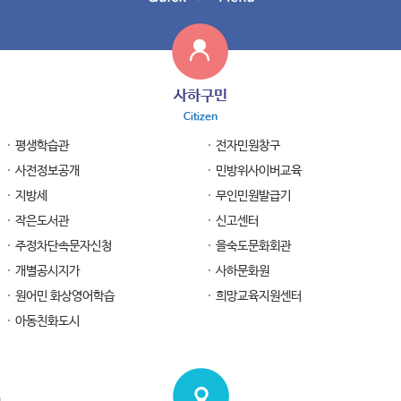
사하구민
Citizen
평생학습관
전자민원창구
사전정보공개
민방위사이버교육
지방세
무인민원발급기
작은도서관
신고센터
주정차단속문자신청
을숙도문화회관
개별공시지가
사하문화원
원어민 화상영어학습
희망교육지원센터
아동친화도시