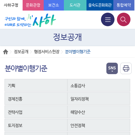
사하구청
문화관광
보건소
도서관
을숙도문화회관
통합예약
정보공개
정보공개
행정서비스헌장
분야별이행기준
분야별이행기준
기획
소통감사
경제진흥
일자리정책
전략사업
해양수산
토지정보
안전정책