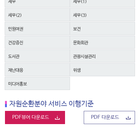
재무
세무(1)
세무(2)
세무(3)
민원여권
보건
건강증진
문화회관
도서관
관광시설관리
재난대응
위생
미디어홍보
자원순환분야 서비스 이행기준
PDF뷰어 다운로드
PDF 다운로드