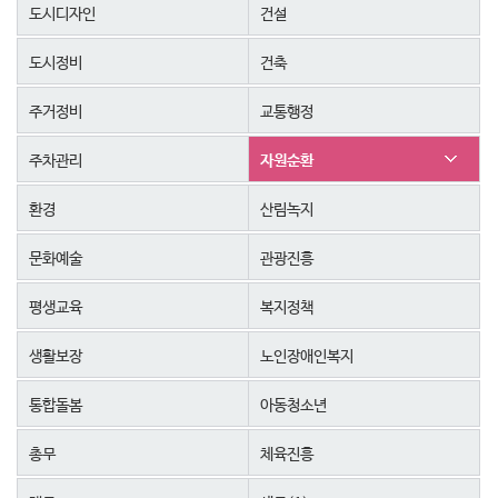
도시디자인
건설
도시정비
건축
주거정비
교통행정
주차관리
자원순환
환경
산림녹지
문화예술
관광진흥
평생교육
복지정책
생활보장
노인장애인복지
통합돌봄
아동청소년
총무
체육진흥