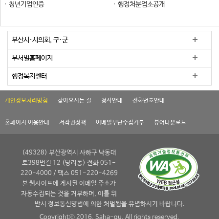
청년기업인증
행정처분업소공개
부산시·시의회, 구·군
부서별홈페이지
행정복지센터
개인정보처리방침
찾아오시는 길
청사안내
전화번호안내
홈페이지 이용안내
저작권정책
이메일무단수집거부
뷰어다운로드
(49328) 부산광역시 사하구 낙동대
로398번길 12 (당리동) 전화 051-
220-4000 / 팩스 051-220-4269
본 웹사이트에 게시된 이메일 주소가
자동수집되는 것을 거부하며, 이를 위
반시 정보통신망법에 의한 처벌됨을 유념하시기 바랍니다.
Copyrightⓒ 2016, Saha-gu. All rights reserved.