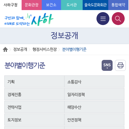
사하구청
문화관광
보건소
도서관
을숙도문화회관
통합예약
정보공개
정보공개
행정서비스헌장
분야별이행기준
분야별이행기준
기획
소통감사
경제진흥
일자리정책
전략사업
해양수산
토지정보
안전정책