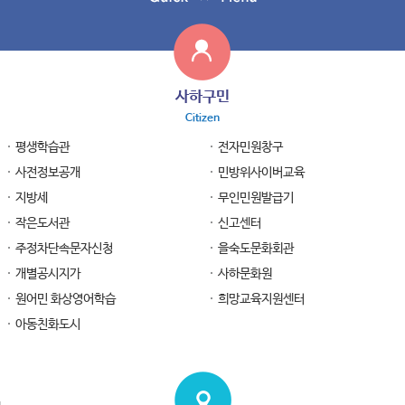
사하구민
Citizen
평생학습관
전자민원창구
사전정보공개
민방위사이버교육
지방세
무인민원발급기
작은도서관
신고센터
주정차단속문자신청
을숙도문화회관
개별공시지가
사하문화원
원어민 화상영어학습
희망교육지원센터
아동친화도시