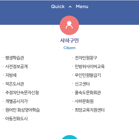
사하구민
Citizen
평생학습관
전자민원창구
사전정보공개
민방위사이버교육
지방세
무인민원발급기
작은도서관
신고센터
주정차단속문자신청
을숙도문화회관
개별공시지가
사하문화원
원어민 화상영어학습
희망교육지원센터
아동친화도시