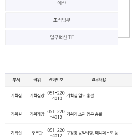
예산
조직법무
업무혁신 TF
부서
직위
전화번호
업무내용
051-220
기획실
기획실장
기획실 업무 총괄
-4010
051-220
기획실
기획계장
기획계 소관 업무 총괄
-4013
051-220
기획실
주무관
구청장 공약사항, 매니페스토 등
-4012