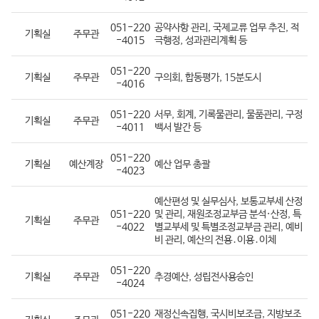
051-220
공약사항 관리, 국제교류 업무 추진, 적
기획실
주무관
-4015
극행정, 성과관리계획 등
051-220
기획실
주무관
구의회, 합동평가, 15분도시
-4016
051-220
서무, 회계, 기록물관리, 물품관리, 구정
기획실
주무관
-4011
백서 발간 등
051-220
기획실
예산계장
예산 업무 총괄
-4023
예산편성 및 실무심사, 보통교부세 산정
051-220
및 관리, 재원조정교부금 분석·산정, 특
기획실
주무관
-4022
별교부세 및 특별조정교부금 관리, 예비
비 관리, 예산의 전용․이용․이체
051-220
기획실
주무관
추경예산, 성립전사용승인
-4024
051-220
재정신속집행, 국시비보조금, 지방보조