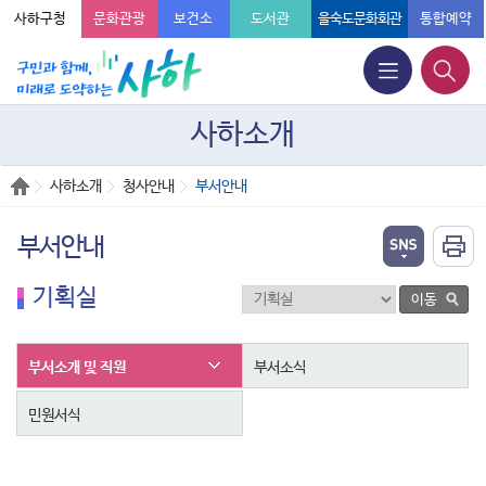
사하구청
문화관광
보건소
도서관
을숙도문화회관
통합예약
사하소개
사하소개
청사안내
부서안내
부서안내
기획실
부서소개 및 직원
부서소식
민원서식