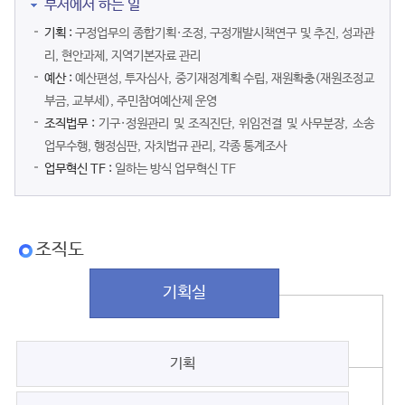
부서에서 하는 일
기획 :
구정업무의 종합기획·조정, 구정개발시책연구 및 추진, 성과관
리, 현안과제, 지역기본자료 관리
예산 :
예산편성, 투자심사, 중기재정계획 수립, 재원확충(재원조정교
부금, 교부세), 주민참여예산제 운영
조직법무 :
기구·정원관리 및 조직진단, 위임전결 및 사무분장, 소송
업무수행, 행정심판, 자치법규 관리, 각종 통계조사
업무혁신 TF :
일하는 방식 업무혁신 TF
조직도
기획실
기획