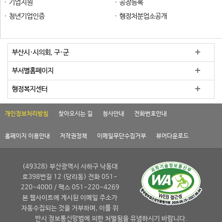
기업지원
공장등록
청년기업인증
행정처분업소공개
부산시·시의회, 구·군
부서별홈페이지
행정복지센터
개인정보처리방침
찾아오시는 길
청사안내
전화번호안내
홈페이지 이용안내
저작권정책
이메일무단수집거부
뷰어다운로드
(49328) 부산광역시 사하구 낙동대
로398번길 12 (당리동) 전화 051-
220-4000 / 팩스 051-220-4269
본 웹사이트에 게시된 이메일 주소가
자동수집되는 것을 거부하며, 이를 위
반시 정보통신망법에 의한 처벌됨을 유념하시기 바랍니다.