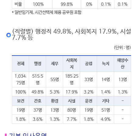
비율
100%
99.8%
0%
0.1%
0.1%
* 일반임기제, 시간선택제 채용 공무원 포함
(직렬별) 행정직 49.8%, 사회복지 17.9%, 시설
7.7% 등
(단위 : 명)
사회복
해양수
전체
행정
세무
공업
녹지
지
산
1,034.
515.5
185.25
55명
33명
14명
13명
75명
명
명
100%
49.8%
5.3%
17.9%
3.2%
1.4%
1.3%
보건
간호
환경
시설
운전
기타
-
19명
37명
13명
80명
19명
51명
-
1.8%
3.6%
1.3%
7.7%
1.8%
4.9%
-