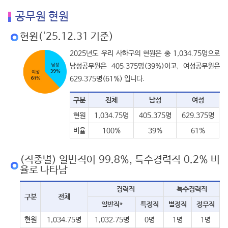
공무원 현원
현원('25.12.31 기준)
2025년도 우리 사하구의 현원은 총 1,034.75명으로
남성공무원은 405.375명(39%)이고, 여성공무원은
629.375명(61%) 입니다.
구분
전체
남성
여성
현원
1,034.75명
405.375명
629.375명
비율
100%
39%
61%
(직종별) 일반직이 99.8%, 특수경력직 0.2% 비
율로 나타남
경력직
특수경력직
구분
전체
일반직*
특정직
별정직
정무직
현원
1,034.75명
1,032.75명
0명
1명
1명