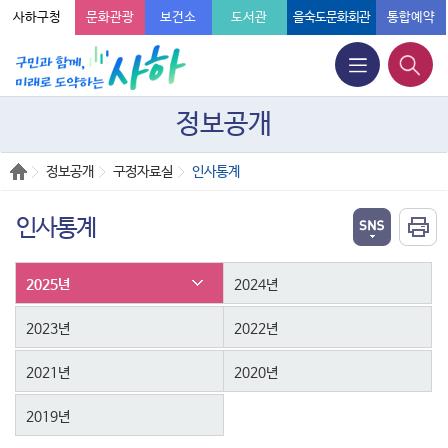
사하구청
문화관광
보건소
도서관
을숙도문화회관
통합예약
정보공개
정보공개
구정자료실
인사통계
인사통계
2025년
2024년
2023년
2022년
2021년
2020년
2019년