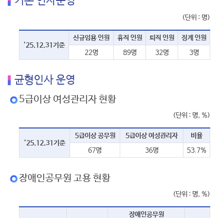
기본 인사운영
(단위 : 명)
신규임용 인원
휴직 인원
퇴직 인원
징계 인원
’25.12.31기준
22명
89명
32명
3명
균형인사 운영
5급이상 여성관리자 현황
(단위 : 명, %)
5급이상 공무원
5급이상 여성관리자
비율
’25.12.31기준
67명
36명
53.7%
장애인공무원 고용 현황
(단위 : 명, %)
장애인공무원