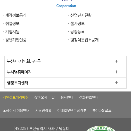
Corporation
계약정보공개
산업단지현황
취업정보
물가정보
기업지원
공장등록
청년기업인증
행정처분업소공개
부산시·시의회, 구·군
부서별홈페이지
행정복지센터
개인정보처리방침
찾아오시는 길
청사안내
전화번호안내
홈페이지 이용안내
저작권정책
이메일무단수집거부
뷰어다운로드
(49328) 부산광역시 사하구 낙동대