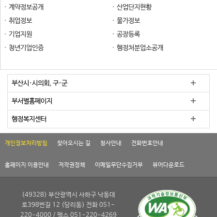
계약정보공개
산업단지현황
취업정보
물가정보
기업지원
공장등록
청년기업인증
행정처분업소공개
부산시·시의회, 구·군
부서별홈페이지
행정복지센터
개인정보처리방침
찾아오시는 길
청사안내
전화번호안내
홈페이지 이용안내
저작권정책
이메일무단수집거부
뷰어다운로드
(49328) 부산광역시 사하구 낙동대
로398번길 12 (당리동) 전화 051-
220-4000 / 팩스 051-220-4269