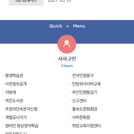
최근업데이트
2021-05-07
사하구민
Citizen
평생학습관
전자민원창구
사전정보공개
민방위사이버교육
지방세
무인민원발급기
작은도서관
신고센터
주정차단속문자신청
을숙도문화회관
개별공시지가
사하문화원
원어민 화상영어학습
희망교육지원센터