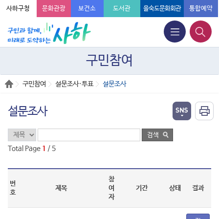
사하구청
문화관광
보건소
도서관
을숙도문화회관
통합예약
구민참여
구민참여
설문조사·투표
설문조사
설문조사
Total Page
1
/ 5
참
번
제목
여
기간
상태
결과
호
자