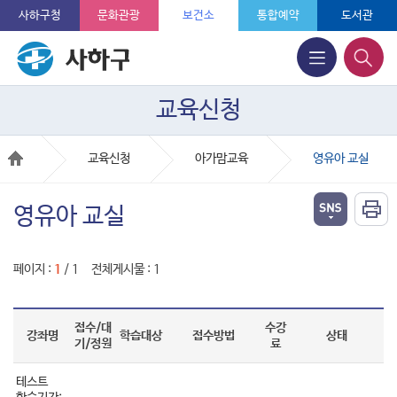
사하구청
문화관광
보건소
통합예약
도서관
교육신청
교육신청
아가맘교육
영유아 교실
영유아 교실
페이지 :
1
/ 1 전체게시물 : 1
접수/대
수강
강좌명
학습대상
접수방법
상태
기/정원
료
테스트