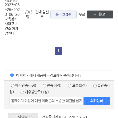
학습기간:
2023-06
-26~202
1/0/3
관내 임신
3-06-26
온라인접수
무료
종강
명
부
교육장소:
사하구보
건소 아가
맘센터
1
이 페이지에서 제공하는 정보에 만족하십니까?
매우만족(5점)
만족(4점)
보통(3점)
불만족(2
점)
매우불만족(1점)
담당자
건강증진과 (051-220-5762)