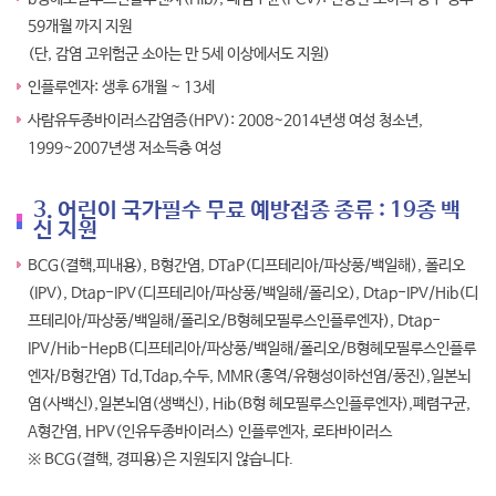
59개월 까지 지원
(단, 감염 고위험군 소아는 만 5세 이상에서도 지원)
인플루엔자: 생후 6개월 ~ 13세
사람유두종바이러스감염증(HPV): 2008~2014년생 여성 청소년,
1999~2007년생 저소득층 여성
3. 어린이 국가필수 무료 예방접종 종류 : 19종 백
신 지원
BCG(결핵,피내용), B형간염, DTaP(디프테리아/파상풍/백일해), 폴리오
(IPV), Dtap-IPV(디프테리아/파상풍/백일해/폴리오), Dtap-IPV/Hib(디
프테리아/파상풍/백일해/폴리오/B형헤모필루스인플루엔자), Dtap-
IPV/Hib-HepB(디프테리아/파상풍/백일해/폴리오/B형헤모필루스인플루
엔자/B형간염) Td,Tdap,수두, MMR(홍역/유행성이하선염/풍진),일본뇌
염(사백신),일본뇌염(생백신), Hib(B형 헤모필루스인플루엔자),폐렴구균,
A형간염, HPV(인유두종바이러스) 인플루엔자, 로타바이러스
※ BCG(결핵, 경피용)은 지원되지 않습니다.