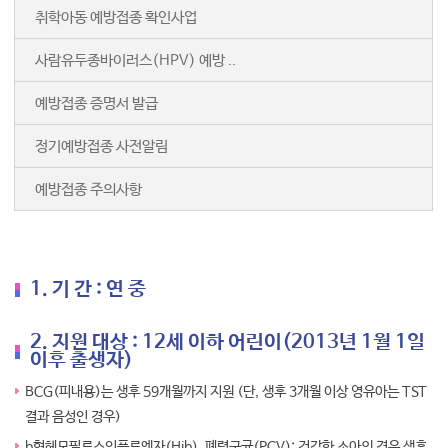
취학아동 예방접종 확인사업
사람유두종바이러스(HPV) 예방 ..
예방접종 증명서 발급
정기예방접종 사전알림
예방접종 주의사항
1. 기 간 : 연 중
2. 지원 대상 : 12세 이하 어린이(2013년 1월 1일
이후 출생자)
BCG(피내용)는 생후 59개월까지 지원 (단, 생후 3개월 이상 영유아는 TST
결과 음성인 경우)
b형헤모필루스인플루엔자(Hib), 폐렴구균(PCV): 건강한 소아의 경우 생후