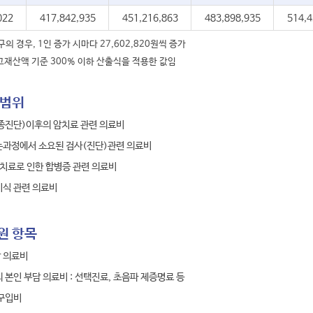
022
417,842,935
451,216,863
483,898,935
514,4
구의 경우, 1인 증가 시마다 27,602,820원씩 증가
재산액 기준 300% 이하 산출식을 적용한 값임
 범위
종진단)이후의 암치료 관련 의료비
는과정에서 소요된 검사(진단)관련 의료비
암치료로 인한 합병증 관련 의료비
이식 관련 의료비
원 항목
 의료비
 본인 부담 의료비 : 선택진료, 초음파 제증명료 등
 구입비