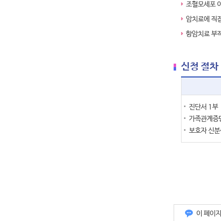
조혈모세포 
암치료에 직
항암치료 부작
신청 절차
진단서 1부
가족관계증명
보호자 신분
이 페이