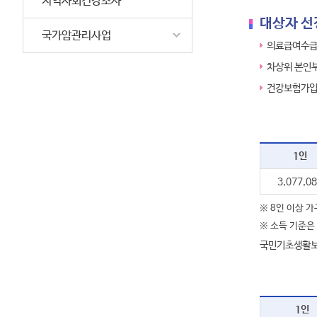
지역사회건강조사
대상자 선
국가암관리사업
의료급여수
차상위 본인부
건강보험가입
1인
3,077,0
※ 8인 이상 가
※ 소득 기준은 
국민기초생활보
1인