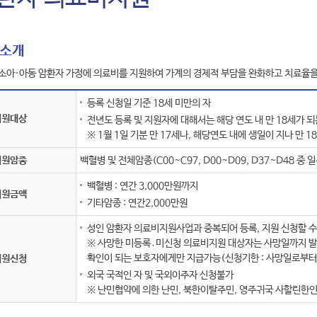
 소개
소아·아동 암환자 가정에 의료비를 지원하여 가계의 경제적 부담을 완화하고 치료율을
등록 신청일 기준 18세 미만의 자
지원대상
전년도 등록 및 지원자에 대해서는 해당 연도 내 만 18세가 
※ 1월 1일 기분 만 17세나, 해당연도 내에 생일이 지나 만 
지원암종
백혈병 및 전체암종(C00~C97, D00~D09, D37~D48 중 일
백혈병 : 연간 3,000만원까지
지원금액
기타암종 : 연간2,000만원
성인 암환자 의료비지원사업과 중복되어 등록, 지원 신청할 수
※ 사망한 미등록․미신청 의료비지원 대상자는 사망일까지 발
확인이 되는 보호자에게만 지급가능(신청기한 : 사망일로부터 
지원신청
외국 국적인 자 및 국외이주자 신청불가
※ 난민협약에 의한 난민, 북한이탈주민, 영주귀국 사할린한인