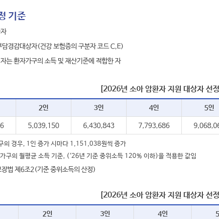
정 기준
급자
담경감대상자(건강 보험증의 구분자 코드 C,E)
자는 환자가구의 소득 및 재산기준에 적합한 자
[2026년 소아 암환자 지원 대상자 선정
2인
3인
4인
5인
86
5,039,150
6,430,843
7,793,686
9,068,0
구의 경우, 1인 증가 시마다 1,151,038원씩 증가
가구의 월평균 소득 기준, (‘26년 기준 중위소득 120% 이하)을 적용한 값임
장법 제6조2(기준 중위소득의 산정)
[2026년 소아 암환자 지원 대상자 선정
2인
3인
4인