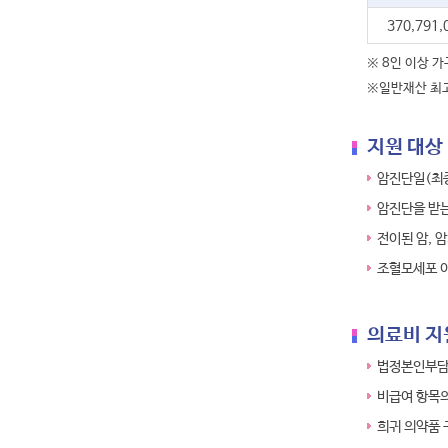
370,791,
※ 8인 이상 가
※일반재산 최고
지원 대상
암진단일(최
암진단을 받
전이된 암, 
조혈모세포 
의료비 지
법정본인부담
비급여 항목의
희귀 의약품