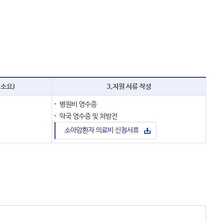
 소요)
3.지원 서류 작성
병원비 영수증
약국 영수증 및 처방전
소아암환자 의료비 신청서류