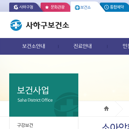
사하구청
문화관광
통합예약
보건소
보건소안내
진료안내
민
보건사업
Saha District Office
구강보건
소아암