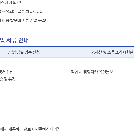
이식관련 의료비
접 소요되는 필수 치료재료대
용 중 탈모에 따른 가발 구입비
 및 서류 안내
1.암상담실 방문 신청
2.재산 및 소득 조사((한달
서 1부
적합 시 담당자가 유선통보
증 및 통장
지에서 제공하는 정보에 만족하십니까?