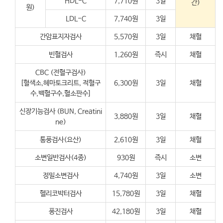
HDL-C
7,710원
3일
간)
원)
LDL-C
7,740원
3일
간암표지자검사
5,570원
3일
채혈
빈혈검사
1,260원
즉시
채혈
CBC (전혈구검사)
[혈색소,헤마토크리트, 적혈구
6,300원
3일
채혈
수,백혈구수,혈소판수]
신장기능검사 (BUN, Creatini
3,880원
3일
채혈
ne)
통풍검사(요산)
2,610원
3일
채혈
소변일반검사(4종)
930원
즉시
소변
정밀소변검사
4,740원
3일
소변
헬리코박터검사
15,780원
3일
채혈
풍진검사
42,180원
3일
채혈