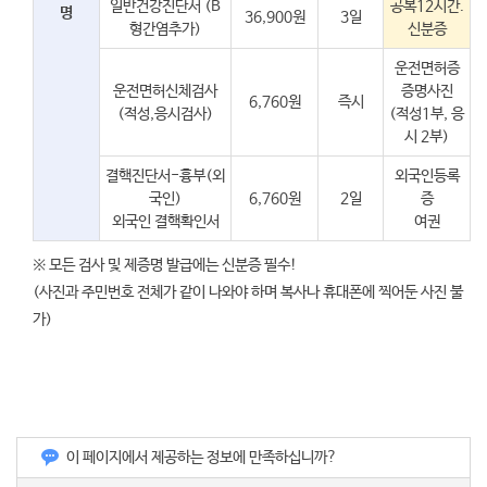
일반건강진단서 (B
공복12시간.
명
36,900원
3일
형간염추가)
신분증
운전면허증
운전면허신체검사
증명사진
6,760원
즉시
(적성,응시검사)
(적성1부, 응
시 2부)
결핵진단서-흉부(외
외국인등록
국인)
6,760원
2일
증
외국인 결핵확인서
여권
※ 모든 검사 및 제증명 발급에는 신분증 필수!
(사진과 주민번호 전체가 같이 나와야 하며 복사나 휴대폰에 찍어둔 사진 불
가)
이 페이지에서 제공하는 정보에 만족하십니까?