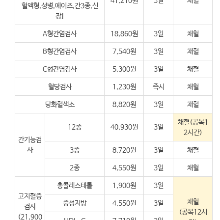
41,210원
3일
채혈
혈액형,성병,에이즈,간3종,신
장]
A형간염검사
18,860원
3일
채혈
B형간염검사
7,540원
3일
채혈
C형간염검사
5,300원
3일
채혈
혈당검사
1,230원
즉시
채혈
당화혈색소
8,820원
3일
채혈
채혈(공복1
12종
40,930원
3일
2시간)
간기능검
사
3종
8,720원
3일
채혈
2종
4,550원
3일
채혈
총콜레스테롤
1,900원
3일
고지혈증
채혈
중성지방
4,550원
3일
검사
(공복12시
(21,900