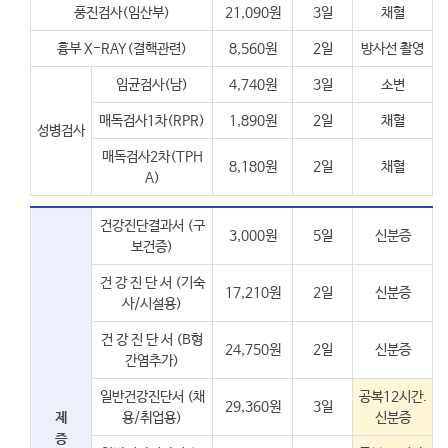
풍진검사(임산부)
21,090원
3일
채혈
흉부 X-RAY(결핵관련)
8,560원
2일
방사선 촬영
임균검사(남)
4,740원
3일
소변
매독검사1차(RPR)
1,890원
2일
채혈
성병검사
매독검사2차(TPH
8,180원
2일
채혈
A)
건강진단결과서 (구
3,000원
5일
신분증
보건증)
건 강 진 단 서 (기숙
17,210원
2일
신분증
사/시설용)
건 강 진 단 서 (B형
24,750원
2일
신분증
간염추가)
일반건강진단서 (채
공복12시간.
29,360원
3일
제
용/취업용)
신분증
증