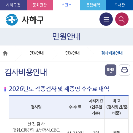
사하구청
문화관광
보건소
통합예약
도서관
민원안내
민원안내
민원안내
검사비용안내
검사비용안내
2026년도 각종검사 및 제증명 수수료 내역
처리기간
비 고
검사명
수 수 료
(업무일
(검사방법/준
기준)
비물)
산 전 검 사
[B형,C형간염,소변검사,CBC,