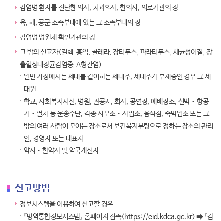
감염병 환자를 진단한 의사, 치과의사, 한의사, 의료기관의 장
육, 해, 공군 소속부대에 있는 그 소속부대의 장
감염병 병원체 확인기관의 장
그 밖의 신고자(결핵, 홍역, 콜레라, 장티푸스, 파라티푸스, 세균성이질, 장
출혈성대장균감염증, A형간염)
일반 가정에서는 세대를 같이하는 세대주, 세대주가 부재중인 경우 그 세
대원
학교, 사회복지시설, 병원, 관공서, 회사, 공연장, 예배장소, 선박‧항공
기‧열차 등 운송수단, 각종 사무소‧사업소, 음식점, 숙박업소 또는 그
밖의 여러 사람이 모이는 장소로서 보건복지부령으로 정하는 장소의 관리
인, 경영자 또는 대표자
약사‧한약사 및 약국개설자
신고방법
정보시스템을 이용하여 신고할 경우
『방역통합정보시스템』 홈페이지 접속(
https://eid.kdca.go.kr
) ➡ 『감