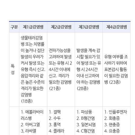
구분
제1급감염병
제2급감염병
제3급감염병
제4급감염병
생물테러감염
병 또는 치명률
이 높거나 집단
전파가능성을
발생을 계속 감
발생의 우려가
고려하여 발생
시할 필요가 있
유행 여부를 조
커서 발생 또는
또는 유행 시 2
어 발생 또는 유
사하기 위하여
특
유행 즉시 신고.
4시간 이내에
행 시 24시간
표본감시 활동
성
음압격리와 같
신고. 격리가
이내 신고하여
이 필요한 감염
은 높은 수준의
필요한 감염병
야 하는 감염병
병 (23종)
격리가 필요한
(21종)
(28종)
감염병
(18종)
1. 에볼라바이
1. 결핵
1. 파상풍
1. 인플루엔자
러스병
2. 수두
2. B형간염
2. 회충증
2. 마버그열
3. 홍역
3. 일본뇌염
3. 편충증
3, 라싸열
4. 콜레라
4. C형간염
4. 요충증