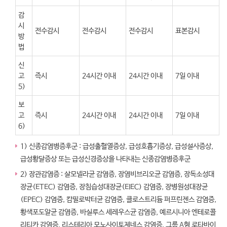
감
시
전수감시
전수감시
전수감시
표본감시
방
법
신
고
즉시
24시간 이내
24시간 이내
7일 이내
5)
보
고
즉시
24시간 이내
24시간 이내
7일 이내
6)
1) 신종감염병증후군 : 급성출혈열증상, 급성호흡기증상, 급성설사증상,
급성황달증상 또는 급성신경증상을 나타내는 신종감염병증후군
2) 장관감염증 : 살모넬라균 감염증, 장염비브리오균 감염증, 장독소성대
장균(ETEC) 감염증, 장침습성대장균(EIEC) 감염증, 장병원성대장균
(EPEC) 감염증, 캄필로박터균 감염증, 클로스트리듐 퍼프린젠스 감염증,
황색포도알균 감염증, 바실루스 세레우스균 감염증, 예르시니아 엔테로콜
리티카 감염증, 리스테리아 모노사이토제네스 감염증, 그룹 A형 로타바이