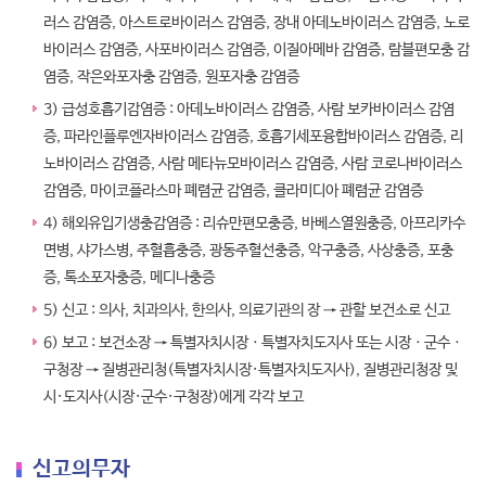
러스 감염증, 아스트로바이러스 감염증, 장내 아데노바이러스 감염증, 노로
바이러스 감염증, 사포바이러스 감염증, 이질아메바 감염증, 람블편모충 감
염증, 작은와포자충 감염증, 원포자충 감염증
3) 급성호흡기감염증 : 아데노바이러스 감염증, 사람 보카바이러스 감염
증, 파라인플루엔자바이러스 감염증, 호흡기세포융합바이러스 감염증, 리
노바이러스 감염증, 사람 메타뉴모바이러스 감염증, 사람 코로나바이러스
감염증, 마이코플라스마 폐렴균 감염증, 클라미디아 폐렴균 감염증
4) 해외유입기생충감염증 : 리슈만편모충증, 바베스열원충증, 아프리카수
면병, 샤가스병, 주혈흡충증, 광동주혈선충증, 악구충증, 사상충증, 포충
증, 톡소포자충증, 메디나충증
5) 신고 : 의사, 치과의사, 한의사, 의료기관의 장 → 관할 보건소로 신고
6) 보고 : 보건소장 → 특별자치시장ㆍ특별자치도지사 또는 시장ㆍ군수ㆍ
구청장 → 질병관리청(특별자치시장·특별자치도지사), 질병관리청장 및
시·도지사(시장·군수·구청장)에게 각각 보고
신고의무자