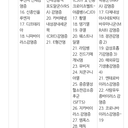
루엔자 인체감
신내성황색
(CJD) 및 변종
녹농균(MRP
염증
포도알균(VRS
크로이츠펠트-
A) 감염증
16. 신종인플
A) 감염증
야콥병(vCJD)
17. 다제내성
루엔자
20. 카바페넴
17. 황열
아시네토박터
17. 디프테리
내성장내세균
18. 뎅기열
바우마니균(M
아
목
19. 큐열
RAB) 감염증
18. 니파바이
(CRE)감염증
20. 웨스트나
18. 장관감염
러스감염증
21. E형간염
일열
증 2)
21. 라임병
19. 급성호흡
22. 진드기매
기감염증 3)
개뇌염
20. 해외유입
23. 유비저
기생충감염증
24. 치쿤구니
4)
야열
21. 엔테로바
25. 중증열성
이러스감염증
혈소판감소증
22. 사람유두
후군
종바이러스 감
(SFTS)
염증
26. 지카바이
23. 코로나바
러스 감염증
이러스감염증-
27. 엠폭스
19
28. 매독