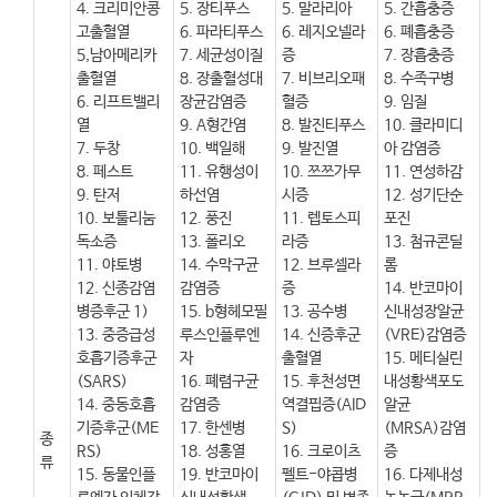
4. 크리미안콩
5. 장티푸스
5. 말라리아
5. 간흡충증
고출혈열
6. 파라티푸스
6. 레지오넬라
6. 폐흡충증
5,남아메리카
7. 세균성이질
증
7. 장흡충증
출혈열
8. 장출혈성대
7. 비브리오패
8. 수족구병
6. 리프트밸리
장균감염증
혈증
9. 임질
열
9. A형간염
8. 발진티푸스
10. 클라미디
7. 두창
10. 백일해
9. 발진열
아 감염증
8. 페스트
11. 유행성이
10. 쯔쯔가무
11. 연성하감
9. 탄저
하선염
시증
12. 성기단순
10. 보툴리눔
12. 풍진
11. 렙토스피
포진
독소증
13. 폴리오
라증
13. 첨규콘딜
11. 야토병
14. 수막구균
12. 브루셀라
롬
12. 신종감염
감염증
증
14. 반코마이
병증후군 1)
15. b형헤모필
13. 공수병
신내성장알균
13. 중증급성
루스인플루엔
14. 신증후군
(VRE)감염증
호흡기증후군
자
출혈열
15. 메티실린
(SARS)
16. 폐렴구균
15. 후천성면
내성황색포도
14. 중동호흡
감염증
역결핍증(AID
알균
기증후군(ME
17. 한센병
S)
(MRSA)감염
종
RS)
18. 성홍열
16. 크로이츠
증
류
15. 동물인플
19. 반코마이
펠트-야콥병
16. 다제내성