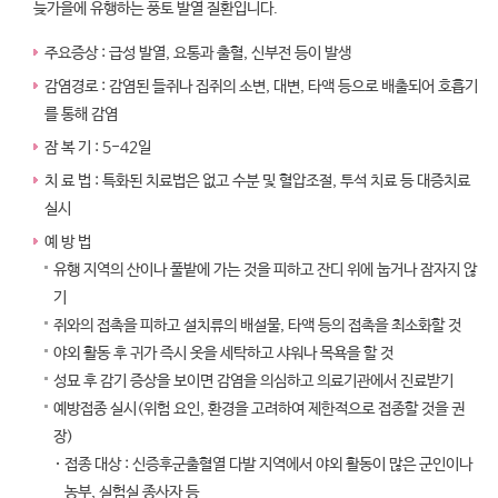
늦가을에 유행하는 풍토 발열 질환입니다.
주요증상 : 급성 발열, 요통과 출혈, 신부전 등이 발생
감염경로 : 감염된 들쥐나 집쥐의 소변, 대변, 타액 등으로 배출되어 호흡기
를 통해 감염
잠 복 기 : 5-42일
치 료 법 : 특화된 치료법은 없고 수분 및 혈압조절, 투석 치료 등 대증치료
실시
예 방 법
유행 지역의 산이나 풀밭에 가는 것을 피하고 잔디 위에 눕거나 잠자지 않
기
쥐와의 접촉을 피하고 설치류의 배설물, 타액 등의 접촉을 최소화할 것
야외 활동 후 귀가 즉시 옷을 세탁하고 샤워나 목욕을 할 것
성묘 후 감기 증상을 보이면 감염을 의심하고 의료기관에서 진료받기
예방접종 실시(위험 요인, 환경을 고려하여 제한적으로 접종할 것을 권
장)
접종 대상 : 신증후군출혈열 다발 지역에서 야외 활동이 많은 군인이나
농부, 실험실 종사자 등