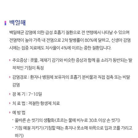
백일해
백일해균 감염에 의한 급성 호흡기 질환으로 전 연령에서 나타날 수 있으며
전염력이 높아 가족 내 전염으로 2차 발병률이 80%에 달하고, 신생아 감염
시에는 집중 치료에도 치사율이 4%에 이르는 중한 질환입니다.
주요증상 : 콧물, 재채기 감기와 비슷한 증상과 함께 웁 소리가 동반되는 발
작적인 기침이 특징
감염경로 : 환자나 병원체 보유자의 호흡기 분비물과 직접 접촉 또는 비말
감염
잠 복 기 : 7-10일
치 료 법 : 적절한 항생제 치료
예 방 법
올바른 손 씻기의 생활화(흐르는 물에 비누로 30초 이상 손 씻기)
기침 예절 지키기(기침할 때는 휴지나 옷소매 위쪽으로 입과 코를 가리고
하기)