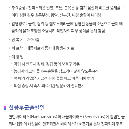
주요증상 : 갑작스러운 발열, 두통, 근육통 등 감기 몸살과 비슷한 증세를 보
이다 심한 경우 호흡부전, 황달, 신부전, 내장 출혈이 나타남
감염경로 : 들쥐, 집쥐 등 렙토스피라균에 감염된 동물의 소변으로 균이 배
출되어 물과 토양을 오염시켜 작업자의 피부 상처를 통해 감염
잠 복 기 : 2-30일
치 료 법 : 대증치료와 동시에 항생제 치료
예 방 법
작업 시 반드시 장화, 장갑 등의 보호구 착용
농경지의 고인 물에는 손발을 담그거나 닿지 않도록 주의
벼 베기 작업은 가급적 논에 물을 빼고 마른 뒤에 하기
의심 증상 시 즉시 의료기관 방문하여 진료받기
신증후군출혈열
한탄바이러스(Hantaan virus)와 서울바이러스(Seoul virus)에 감염된 들
쥐나 집쥐의 배설물이 건조되면서 바이러스가 호흡기를 통해 전파되며 주로