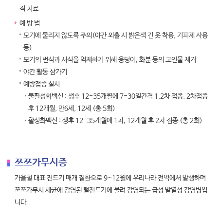
적 치료
예 방 법
모기에 물리지 않도록 주의(야간 외출 시 밝은색 긴 옷 착용, 기피제 사용
등)
모기의 번식과 서식을 억제하기 위해 웅덩이, 화분 등의 고인물 제거
야간 활동 삼가기
예방접종 실시
불활성화백신 : 생후 12-35개월에 7-30일간격 1,2차 접종, 2차접종
후 12개월, 만6세, 12세 (총 5회)
활성화백신 : 생후 12-35개월에 1차, 12개월 후 2차 접종 (총 2회)
쯔쯔가무시증
가을철 대표 진드기 매개 질환으로 9~12월에 우리나라 전역에서 발생하며
쯔쯔가무시 세균에 감염된 털진드기에 물려 감염되는 급성 발열성 감염병입
니다.