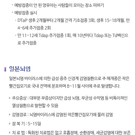
예방접종이 안 된 영유아는 사람들이 모이는 장소 피하기
예방접종 실시
DTaP 생후 2개월부터 2개월 간격 기초접종 3회, 생후 15-18개월, 만
4-6세 추가접종 2회
만 11-12세 Tdap 추가접종 1회, 매 10년마다 Tdap 또는 Td백신으
로 추가접종
일본뇌염
일본뇌염 바이러스에 의한 급성 중추 신경계 감염질환으로 주 매개종은 작은
빨간집모기로 국내 전역에 분포하며 8~11월 사이에 주로 발생합니다.
주요증상 : 대부분 무증상이지만 급성 뇌염, 무균성 수막염 등 비특이적인
열성질환으로 발현할 수 있음
감염경로 : 뇌염바이러스에 감염된 작은빨간집모기에 물려 감염
잠 복 기 : 5-15일
치 료 법 : 특화된 치료법은 없고 호흡장애, 순환장애, 세균감염에 대한 보존