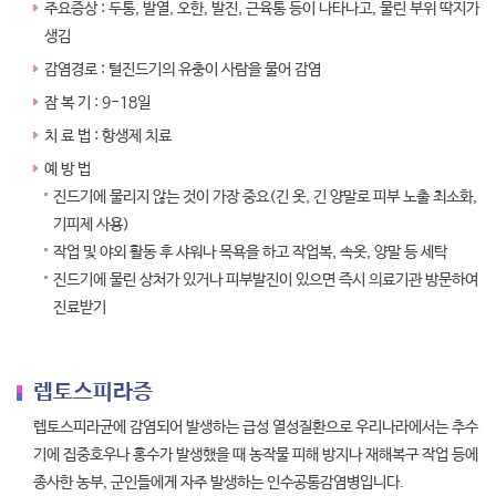
주요증상 : 두통, 발열, 오한, 발진, 근육통 등이 나타나고, 물린 부위 딱지가
생김
감염경로 : 털진드기의 유충이 사람을 물어 감염
잠 복 기 : 9-18일
치 료 법 : 항생제 치료
예 방 법
진드기에 물리지 않는 것이 가장 중요(긴 옷, 긴 양말로 피부 노출 최소화,
기피제 사용)
작업 및 야외 활동 후 샤워나 목욕을 하고 작업복, 속옷, 양말 등 세탁
진드기에 물린 상처가 있거나 피부발진이 있으면 즉시 의료기관 방문하여
진료받기
렙토스피라증
렙토스피라균에 감염되어 발생하는 급성 열성질환으로 우리나라에서는 추수
기에 집중호우나 홍수가 발생했을 때 농작물 피해 방지나 재해복구 작업 등에
종사한 농부, 군인들에게 자주 발생하는 인수공통감염병입니다.