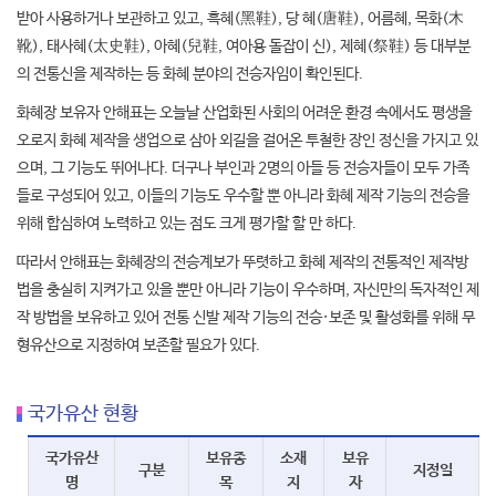
받아 사용하거나 보관하고 있고, 흑혜(黑鞋), 당 혜(唐鞋), 어름혜, 목화(木
靴), 태사혜(太史鞋), 아혜(兒鞋, 여아용 돌잡이 신), 제혜(祭鞋) 등 대부분
의 전통신을 제작하는 등 화혜 분야의 전승자임이 확인된다.
화혜장 보유자 안해표는 오늘날 산업화된 사회의 어려운 환경 속에서도 평생을
오로지 화혜 제작을 생업으로 삼아 외길을 걸어온 투철한 장인 정신을 가지고 있
으며, 그 기능도 뛰어나다. 더구나 부인과 2명의 아들 등 전승자들이 모두 가족
들로 구성되어 있고, 이들의 기능도 우수할 뿐 아니라 화혜 제작 기능의 전승을
위해 합심하여 노력하고 있는 점도 크게 평가할 할 만 하다.
따라서 안해표는 화혜장의 전승계보가 뚜렷하고 화혜 제작의 전통적인 제작방
법을 충실히 지켜가고 있을 뿐만 아니라 기능이 우수하며, 자신만의 독자적인 제
작 방법을 보유하고 있어 전통 신발 제작 기능의 전승·보존 및 활성화를 위해 무
형유산으로 지정하여 보존할 필요가 있다.
국가유산 현황
국가유산
보유종
소재
보유
구분
지정일
명
목
지
자