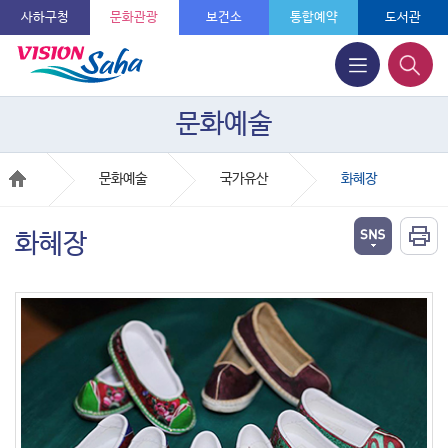
사하구청
문화관광
보건소
통합예약
도서관
문화예술
문화예술
국가유산
화혜장
화혜장