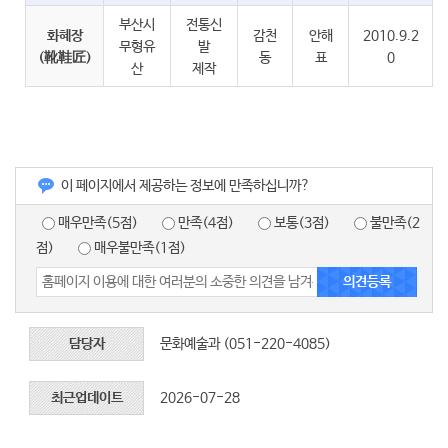
부산시
전통신
화혜장
감천
안해
2010.9.2
무형유
발
(靴鞋匠)
동
표
0
산
제작
이 페이지에서 제공하는 정보에 만족하십니까?
매우만족(5점)
만족(4점)
보통(3점)
불만족(2
점)
매우불만족(1점)
담당자
문화예술과 (051-220-4085)
최근업데이트
2026-07-28