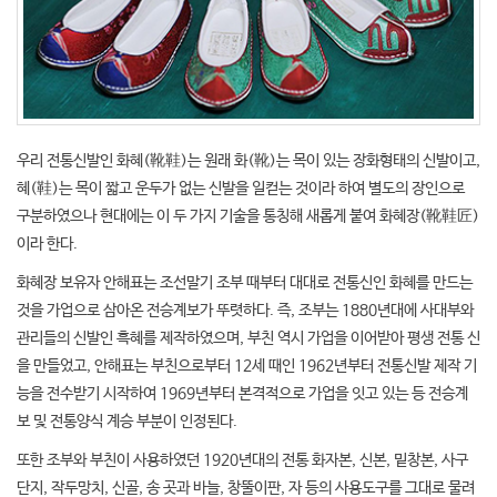
우리 전통신발인 화혜(靴鞋)는 원래 화(靴)는 목이 있는 장화형태의 신발이고,
혜(鞋)는 목이 짧고 운두가 없는 신발을 일컫는 것이라 하여 별도의 장인으로
구분하였으나 현대에는 이 두 가지 기술을 통칭해 새롭게 붙여 화혜장(靴鞋匠)
이라 한다.
화혜장 보유자 안해표는 조선말기 조부 때부터 대대로 전통신인 화혜를 만드는
것을 가업으로 삼아온 전승계보가 뚜렷하다. 즉, 조부는 1880년대에 사대부와
관리들의 신발인 흑혜를 제작하였으며, 부친 역시 가업을 이어받아 평생 전통 신
을 만들었고, 안해표는 부친으로부터 12세 때인 1962년부터 전통신발 제작 기
능을 전수받기 시작하여 1969년부터 본격적으로 가업을 잇고 있는 등 전승계
보 및 전통양식 계승 부분이 인정된다.
또한 조부와 부친이 사용하였던 1920년대의 전통 화자본, 신본, 밑창본, 사구
단지, 작두망치, 신골, 송 곳과 바늘, 창뚤이판, 자 등의 사용도구를 그대로 물려