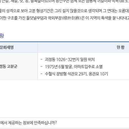
큰칼, 재갈, 낫, 창, 살촉들이었으며 장신구는 금제 또는 금동제 귀걸이와 곡옥(曲玉
물의 성격으로 보아 고분 형성기간은 그리 길지 않을것으로 생각되며 그 연대는 오륜대
특이한 구조를 가진 돌덧널무덤과 곽외부장(槨外剖葬)은 이 지역의 특색을 잘 나타내고
황
문화재명
현 황
괴정동 1026-32번지 일원 위치
정동 고분군
1975년 6월 발굴, 아파트입주로 소멸
수혈식 장방형 석관모 29기, 옹관묘 10기
지에서 제공하는 정보에 만족하십니까?