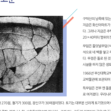
구덕산의 남쪽에 있는
지금은 화신아파트가 
다. 그러나 지금은 
20×40미터 범위의
무덤은 돌덧널무덤(석관
석으로 네 벽을 쌓고 
다. 뚜껑은 돌로 된 
시설을 하지 않은 생
1966년 부산대학교
교박물관에 보관되어 
독무덤은 전부 깬 돌
로 여겨졌다. 우리나
270점, 철기가 300점, 장신구가 30여점이었다. 토기는 대부분 신라계 토기였으며