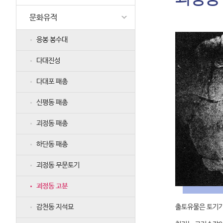
문화유적
응봉 봉수대
다대진성
다대포 패총
신평동 패총
괴정동 패총
하단동 패총
괴정동 무문토기
괴정동 고분
감천동 지석묘
출토유물은 토기가 