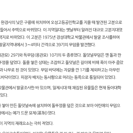
 완경사의 낮은 구릉에 위치하여 오성고등공민학교를 지을 때 발견된 고분으로
들어서 주택으로 바뀌었다. 이 지역일대는 옛날부터 알려진 대규모 고분지대였
주택지로 바뀌었다. 이 고분은 1975년 경성대학교 박물관에서 발굴 조사를하여
 발굴지역내에서 3∼4미터 간격으로 39기의 무덤을 발견했다.
묘) 29기와 독무덤(옹관묘) 10기의 두 종류였다. 돌덧널무덤은 깬 돌과 판
뚜껑을 덮었다. 돌을 쌓은 상태는 조잡하고 돌덧널은 길이에 비해 폭이 아주 좁았
것과 나무로 된 것이 있었다. 무덤 바닥에는 자갈을 깐 1기를 제외하고는 아무런
토바닥이었다. 피장자 배치는 동서향으로 머리는 동쪽으로 통일되어 있었다.
박물관에서 발굴조사한 바 있으며, 일제시대 때 채집된 유물들은 현재 동아대학
있다.
을 쌓아 만든 돌덧널속에 설치하여 돌뚜껑을 덮은 것으로 보아 어린애의 무덤으
라에서는 예가 드문 묘제(墓制)였다.
 이 지역의 재래요소는 극히 적었다.