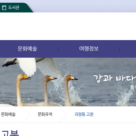
도서관
문화예술
여행정보
문화예술
문화유적
괴정동 고분
 고분