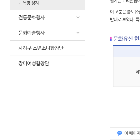
철기는 고리손잡이 
목장 성지
이 고분은 출토유
전통문화행사
반대로 보였다. 
문화예술행사
문화유산 현
사하구 소년소녀합창단
장미여성합창단
괴
이 페이