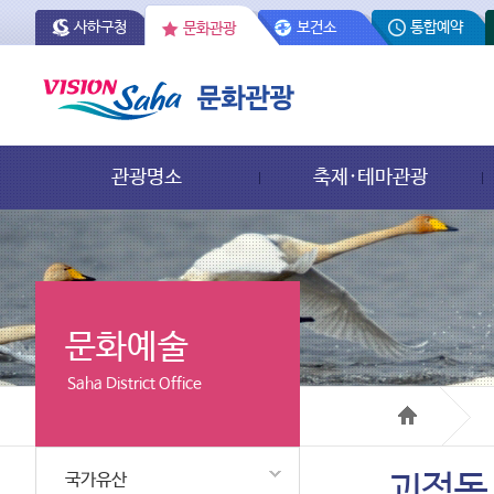
사하구청
보건소
통합예약
문화관광
관광명소
축제·테마관광
문화예술
Saha District Office
국가유산
괴정동