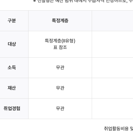
※ 선발형은 예산 범위 내에서 수급자격 인정하므로, 
구분
특정계층
특정계층(Ⅱ유형)
대상
표 참조
소득
무관
재산
무관
취업경험
무관
취업활동비용 