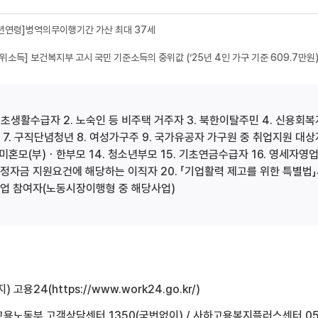
[청년연령]병역의무이행기간 가산 최대 37세
[중위소득] 보건복지부 고시 국민 기준소득의 중위값 (‘25년 4인 가구 기준 609.7만원
 기초생활수급자 2. 노숙인 등 비주택 거주자 3. 북한이탈주민 4. 신용회
 7. 구직단념청년 8. 여성가구주 9. 국가유공자 가구원 중 취업지원 대상자
. 미혼모(부)ㆍ한부모 14. 청소년부모 15. 기초연금수급자 16. 영세자영업
정자금 지원요건에 해당하는 이직자 20. 「기업활력 제고를 위한 특별법」
업 참여자(노동시장이행형 중 해당사업)
지) 고용24(
https://www.work24.go.kr/
)
 고용노동부 고객상담센터 1350(국번없이) / 사하고용복지플러스센터 051