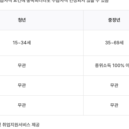
수급자격 요건에 충족되더라도 수급자격 인정되지 않을 수 있음
청년
중장년
15~34세
35~69세
무관
중위소득 100% 
무관
무관
무관
무관
및 취업지원서비스 제공